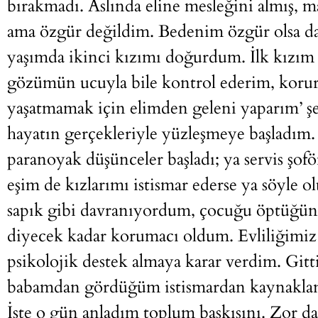
bırakmadı. Aslında eline mesleğini almış, m
ama özgür değildim. Bedenim özgür olsa da
yaşımda ikinci kızımı doğurdum. İlk kızı
gözümün ucuyla bile kontrol ederim, korur
yaşatmamak için elimden geleni yaparım’ ş
hayatın gerçekleriyle yüzleşmeye başladım.
paranoyak düşünceler başladı; ya servis şof
eşim de kızlarımı istismar ederse ya söyle o
sapık gibi davranıyordum, çocuğu öptüğünd
diyecek kadar korumacı oldum. Evliliğimiz 
psikolojik destek almaya karar verdim. Git
babamdan gördüğüm istismardan kaynakland
İşte o gün anladım toplum baskısını. Zor da