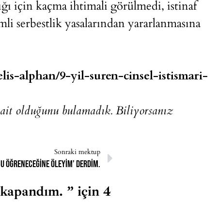
ığı için kaçma ihtimali görülmedi, istinaf
i serbestlik yasalarından yararlanmasına
is-alphan/9-yil-suren-cinsel-istismari-
 ait olduğunu bulamadık. Biliyorsanız
Sonraki mektup
u öğreneceğine öleyim’ derdim.
 kapandım. ” için 4