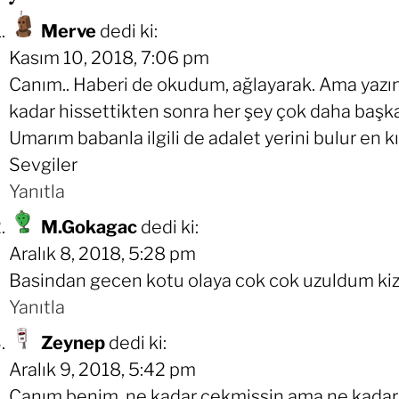
Merve
dedi ki:
Kasım 10, 2018, 7:06 pm
Canım.. Haberi de okudum, ağlayarak. Ama yazında
kadar hissettikten sonra her şey çok daha başka
Umarım babanla ilgili de adalet yerini bulur en 
Sevgiler
Yanıtla
M.Gokagac
dedi ki:
Aralık 8, 2018, 5:28 pm
Basindan gecen kotu olaya cok cok uzuldum kizim
Yanıtla
Zeynep
dedi ki:
Aralık 9, 2018, 5:42 pm
Canım benim, ne kadar çekmişsin ama ne kadar 