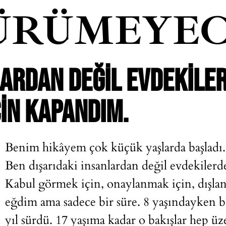
ÜRÜMEYEC
LARDAN DEĞIL EVDEKILE
ÇIN KAPANDIM.
Benim hikâyem çok küçük yaşlarda başladı.
Ben dışarıdaki insanlardan değil evdekiler
Kabul görmek için, onaylanmak için, dış
eğdim ama sadece bir süre. 8 yaşındayken ba
yıl sürdü. 17 yaşıma kadar o bakışlar hep üz