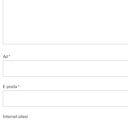
Ad
*
E-posta
*
İnternet sitesi