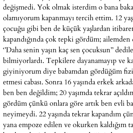
değişmedi. Yok olmak isterdim o bana ba
olamıyorum kapanmayı tercih ettim. 12 ya
çocuğu gibi ben de küçük yaşlardan itibare
kapandığında çok tepki gördüm; ailemden 
‘’Daha senin yaşın kaç sen çocuksun’’ dedile
bilmiyorlardı. Tepkilere dayanamayıp ve ka
giyiniyorum diye babamdan gördüğüm fiziks
etmesi cabası. Sonra 16 yaşında erkek arka
ben ben değildim; 20 yaşımda tekrar açıldı
gördüm çünkü onlara göre artık ben evli ba
neyimeydi. 22 yaşında tekrar kapandım çün
yana empoze edilen ve okurken kaldığım ta