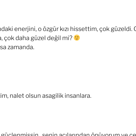
ki enerjini, o özgür kızı hissettim, çok güzeldi. O
, çok daha güzel değil mi?
kısa zamanda.
, nalet olsun asagilik insanlara.
güçlenmişsin.. senin acılarından öpüyorum ve ce