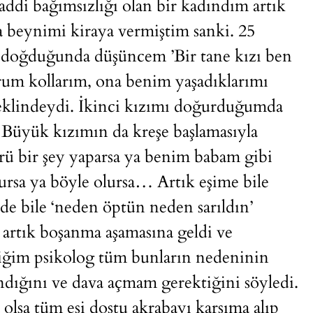
addi bağımsızlığı olan bir kadındım artık
 beynimi kiraya vermiştim sanki. 25
m doğduğunda düşüncem ’Bir tane kızı ben
um kollarım, ona benim yaşadıklarımı
eklindeydi. İkinci kızımı doğurduğumda
 Büyük kızımın da kreşe başlamasıyla
örü bir şey yaparsa ya benim babam gibi
lursa ya böyle olursa… Artık eşime bile
e bile ‘neden öptün neden sarıldın’
artık boşanma aşamasına geldi ve
tiğim psikolog tüm bunların nedeninin
ığını ve dava açmam gerektiğini söyledi.
 olsa tüm eşi dostu akrabayı karşıma alıp