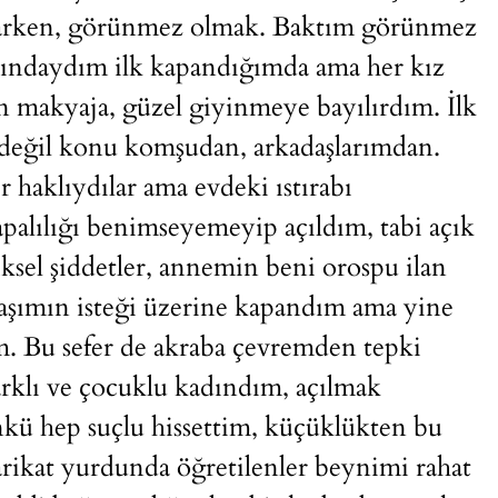
karken, görünmez olmak. Baktım görünmez
şındaydım ilk kapandığımda ama her kız
n makyaja, güzel giyinmeye bayılırdım. İlk
değil konu komşudan, arkadaşlarımdan.
r haklıydılar ama evdeki ıstırabı
palılığı benimseyemeyip açıldım, tabi açık
el şiddetler, annemin beni orospu ilan
daşımın isteği üzerine kapandım ama yine
m. Bu sefer de akraba çevremden tepki
rklı ve çocuklu kadındım, açılmak
kü hep suçlu hissettim, küçüklükten bu
rikat yurdunda öğretilenler beynimi rahat