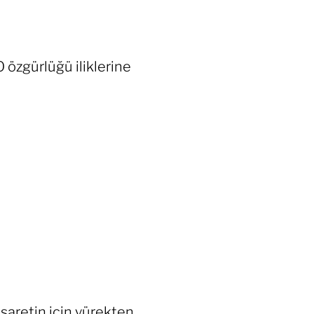
 özgürlüğü iliklerine
saretin için yürekten