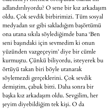
adlandırılıyordu? O sene bir kız arkadaşım
oldu. Çok sevdik birbirimizi. Tüm sosyal
medyadan sır gibi sakladığım başörtümü
ona utana sıkıla söylediğimde bana ‘Ben
seni başındaki için sevmedim ki onun
yüzünden vazgeçeyim’ diye bir cümle
kurmuştu. Çünkü biliyordu, isteyerek bu
örtüyü takan biri böyle utanarak
söylemezdi gerçeklerini. Çok sevdik
demiştim, çabuk bitti. Daha sonra bir
başka kız arkadaşım oldu. Sevgilim, her
şeyim diyebildiğim tek kişi. O da