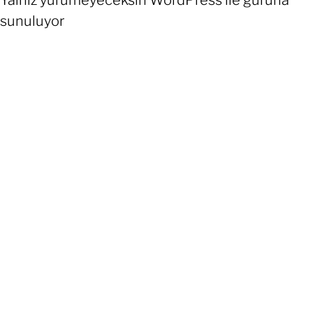
Yalnız yürümeyeceksin
WordPress
ile gururla
sunuluyor