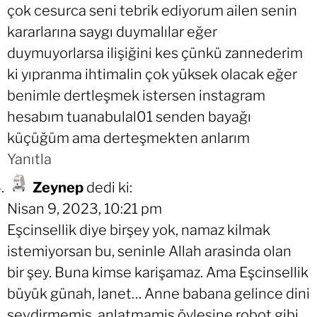
çok cesurca seni tebrik ediyorum ailen senin
kararlarına saygı duymalılar eğer
duymuyorlarsa ilişiğini kes çünkü zannederim
ki yıpranma ihtimalin çok yüksek olacak eğer
benimle dertleşmek istersen instagram
hesabım tuanabulal01 senden bayağı
küçüğüm ama derteşmekten anlarım
Yanıtla
Zeynep
dedi ki:
Nisan 9, 2023, 10:21 pm
Eşcinsellik diye birşey yok, namaz kilmak
istemiyorsan bu, seninle Allah arasinda olan
bir şey. Buna kimse karişamaz. Ama Eşcinsellik
büyük günah, lanet… Anne babana gelince dini
sevdirmemiş, anlatmamiş öylesine robot gibi