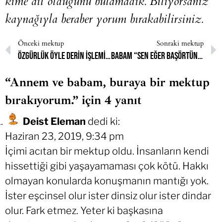
kime ait olduğunu bulamadık. Biliyorsanız
kaynağıyla beraber yorum bırakabilirsiniz.
Önceki mektup
Sonraki mektup
Özgürlük öyle derin işlemiş ki içime, hâlâ kimsenin bana karışmasına izin vermiyorum.
Babam “Sen eğer başörtünü açarsan ben sokakta adam diye gezemem.” dedi
“Annem ve babam, buraya bir mektup
bırakıyorum.” için 4 yanıt
Deist Eleman
dedi ki:
Haziran 23, 2019, 9:34 pm
İçimi acıtan bir mektup oldu. İnsanların kendi
hissettiği gibi yaşayamaması çok kötü. Hakkı
olmayan konularda konuşmanın mantığı yok.
İster eşcinsel olur ister dinsiz olur ister dindar
olur. Fark etmez. Yeter ki başkasına