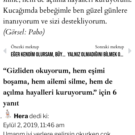
Kucağımda bebeğimle ben güzel günlere
inanıyorum ve sizi destekliyorum.
(Görsel:
Pabo
)
Önceki mektup
Sonraki mektup
Eğer kendim olursam, büyük ihtimalle ailem olmaz.
Yalnız olmadığını bilmek o kadar güzel ki.
“Gizliden okuyorum, hem eşimi
boşama, hem ailemi silme, hem de
açılma hayalleri kuruyorum.” için 6
yanıt
Hera
dedi ki:
Eylül 2, 2019, 11:46 am
Umarım iyi yerlere gelirsin okurken çok