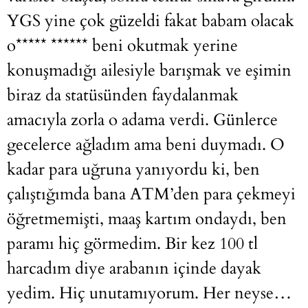
YGS yine çok güzeldi fakat babam olacak
o***** ****** beni okutmak yerine
konuşmadığı ailesiyle barışmak ve eşimin
biraz da statüsünden faydalanmak
amacıyla zorla o adama verdi. Günlerce
gecelerce ağladım ama beni duymadı. O
kadar para uğruna yanıyordu ki, ben
çalıştığımda bana ATM’den para çekmeyi
öğretmemişti, maaş kartım ondaydı, ben
paramı hiç görmedim. Bir kez 100 tl
harcadım diye arabanın içinde dayak
yedim. Hiç unutamıyorum. Her neyse…