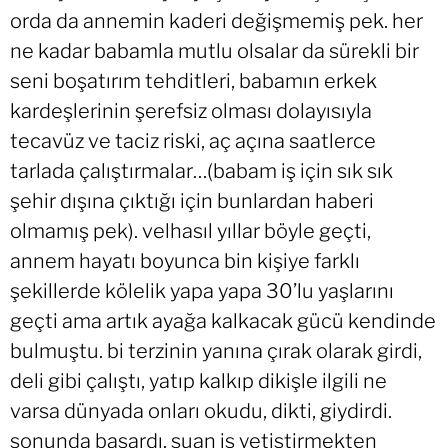
orda da annemin kaderi değişmemiş pek. her
ne kadar babamla mutlu olsalar da sürekli bir
seni boşatırım tehditleri, babamın erkek
kardeşlerinin şerefsiz olması dolayısıyla
tecavüz ve taciz riski, aç açına saatlerce
tarlada çalıştırmalar…(babam iş için sık sık
şehir dışına çıktığı için bunlardan haberi
olmamış pek). velhasıl yıllar böyle geçti,
annem hayatı boyunca bin kişiye farklı
şekillerde kölelik yapa yapa 30’lu yaşlarını
geçti ama artık ayağa kalkacak gücü kendinde
bulmuştu. bi terzinin yanına çırak olarak girdi,
deli gibi çalıştı, yatıp kalkıp dikişle ilgili ne
varsa dünyada onları okudu, dikti, giydirdi.
sonunda başardı. şuan iş yetiştirmekten