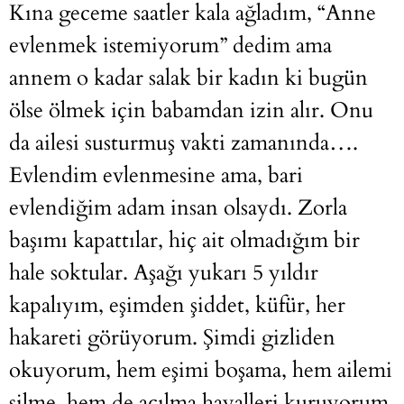
Kına geceme saatler kala ağladım, “Anne
evlenmek istemiyorum” dedim ama
annem o kadar salak bir kadın ki bugün
ölse ölmek için babamdan izin alır. Onu
da ailesi susturmuş vakti zamanında….
Evlendim evlenmesine ama, bari
evlendiğim adam insan olsaydı. Zorla
başımı kapattılar, hiç ait olmadığım bir
hale soktular. Aşağı yukarı 5 yıldır
kapalıyım, eşimden şiddet, küfür, her
hakareti görüyorum. Şimdi gizliden
okuyorum, hem eşimi boşama, hem ailemi
silme, hem de açılma hayalleri kuruyorum.