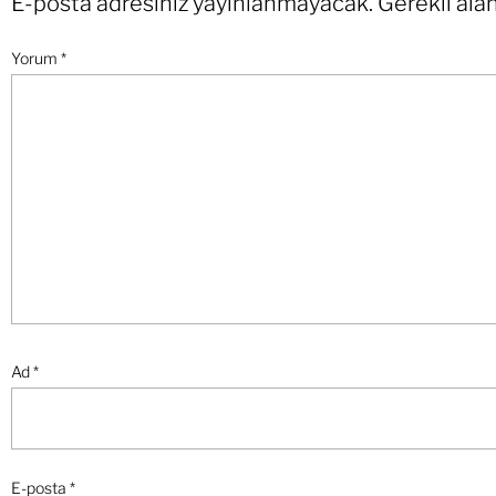
E-posta adresiniz yayınlanmayacak.
Gerekli ala
Yorum
*
Ad
*
E-posta
*