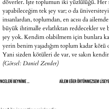
döverler. İşte toplumun iki yüzlülüğü. Her
yapabileceğim tek şey var; o da üniversiteyi
insanlardan, toplumdan, en acısı da ailem
büyük ihtimalle evlatlıktan reddecekler ve
şey yok. Kendim olabilmem için bunlara ka
yerin benim yaşadığım toplum kadar kötü o
Yani sizden kötüleri de var, ve sakın kend
(Görsel:
Daniel Zender
)
Kendi düşüncelerimin de olabileceğini, bana dayattıkları düşünceleri beynime yerleştirmek zorunda olmadığımı fark ettim.
Ailem eğer örtünmezsem liseye