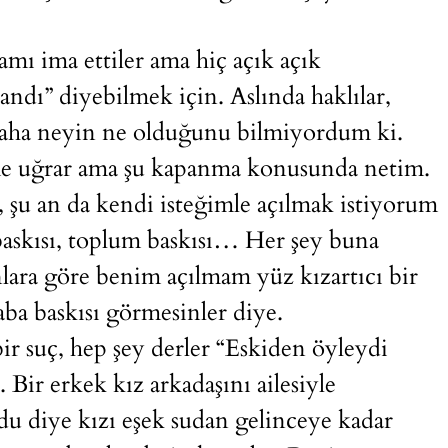
mı ima ettiler ama hiç açık açık
andı” diyebilmek için. Aslında haklılar,
daha neyin ne olduğunu bilmiyordum ki.
şime uğrar ama şu kapanma konusunda netim.
şu an da kendi isteğimle açılmak istiyorum
baskısı, toplum baskısı… Her şey buna
ara göre benim açılmam yüz kızartıcı bir
ba baskısı görmesinler diye.
r suç, hep şey derler “Eskiden öyleydi
. Bir erkek kız arkadaşını ailesiyle
oldu diye kızı eşek sudan gelinceye kadar