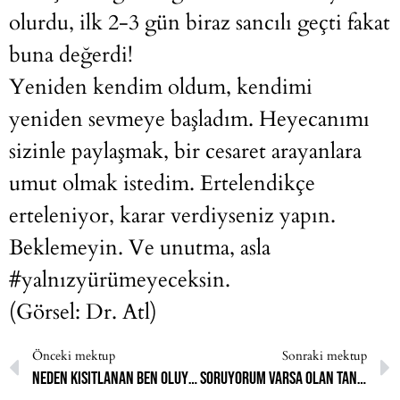
olurdu, ilk 2-3 gün biraz sancılı geçti fakat
buna değerdi!
Yeniden kendim oldum, kendimi
yeniden sevmeye başladım. Heyecanımı
sizinle paylaşmak, bir cesaret arayanlara
umut olmak istedim. Ertelendikçe
erteleniyor, karar verdiyseniz yapın.
Beklemeyin. Ve unutma, asla
#yalnızyürümeyeceksin.
(Görsel: Dr. Atl)
Önceki mektup
Sonraki mektup
Neden kısıtlanan ben oluyorum?
Soruyorum varsa olan Tanrı’ya; ben böyle acı çekerken izlemek güzel mi?