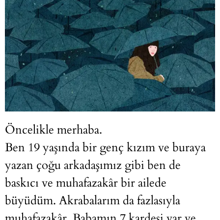
Öncelikle merhaba.
Ben 19 yaşında bir genç kızım ve buraya
yazan çoğu arkadaşımız gibi ben de
baskıcı ve muhafazakâr bir ailede
büyüdüm. Akrabalarım da fazlasıyla
muhafazakâr. Babamın 7 kardeşi var ve