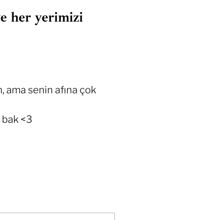
e her yerimizi
, ama senin afına çok
i bak <3