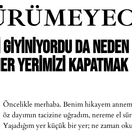
ÜRÜMEYEC
I GIYINIYORDU DA NEDEN
HER YERIMIZI KAPATMAK
Öncelikle merhaba. Benim hikayem annemi 
öz dayımın tacizine uğradım, nereme el sür
Yaşadığım yer küçük bir yer; ne zaman okul