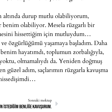
 altında durup mutlu olabiliyorum,
 benim olabiliyor. Mesela rüzgarlı bir
ğmesini hissettiğim için mutluydum…
 ve özgürlüğümü yaşamaya başladım. Daha
 benim hayatımdı, toplumun zorbalığıyla,
ım yoktu, olmamalıydı da. Yeniden doğmuş
 en güzel adım, saçlarımın rüzgarla kavuşma
 hissedişimdi…
Sonraki mektup
ün istediğim benliğe kavuşurum.