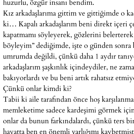
huzurlu, özgür insanı bendim.
Kız arkadaşlarıma gittim ve gittiğimde o kad
ki… Kapalı arkadaşlarım beni direkt içeri 
kapatmamı söyleyerek, gözlerini belertere
böyleyim” dediğimde, işte o günden sonra b
umrumda değildi, çünkü daha 1 aydır tanıyo
arkadaşlarım şaşkınlık içindeydiler, ne zam
bakıyorlardı ve bu beni artık rahatsız etmiy
Çünkü onlar kimdi ki?
Tabii ki aile tarafından önce hoş karşılanm
memleketime sadece kardeşimi görmek içi
onlar da bunun farkındalardı, çünkü ters bir
hayatta ben en önemli varlığımı kaybetmiş