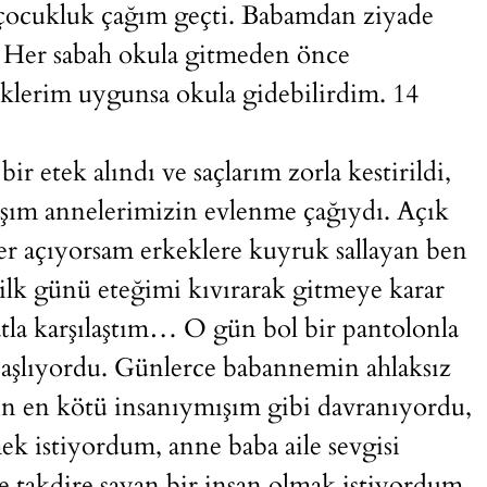
e çocukluk çağım geçti. Babamdan ziyade
 Her sabah okula gitmeden önce
lerim uygunsa okula gidebilirdim. 14
ir etek alındı ve saçlarım zorla kestirildi,
aşım annelerimizin evlenme çağıydı. Açık
ğer açıyorsam erkeklere kuyruk sallayan ben
k günü eteğimi kıvırarak gitmeye karar
atla karşılaştım… O gün bol bir pantolonla
başlıyordu. Günlerce babannemin ahlaksız
n en kötü insanıymışım gibi davranıyordu,
ek istiyordum, anne baba aile sevgisi
takdire şayan bir insan olmak istiyordum