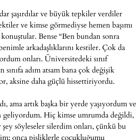
ar şaşırdılar ve büyük tepkiler verdiler
çektiler ve kimse görmediyse hemen başımı
k konuştular. Bense “Ben bundan sonra
enimle arkadaşlıklarını kestiler. Çok da
rdum onları. Üniversitedeki sınıf
an sınıfa adım atsam bana çok değişik
or, aksine daha güçlü hissettiriyordu.
adı, ama artık başka bir yerde yaşıyordum ve
n geliyordum. Hiç kimse umrumda değildi,
 şey söyleseler silerdim onları, çünkü bu
tim; onca pisliklerle çocukluğumu