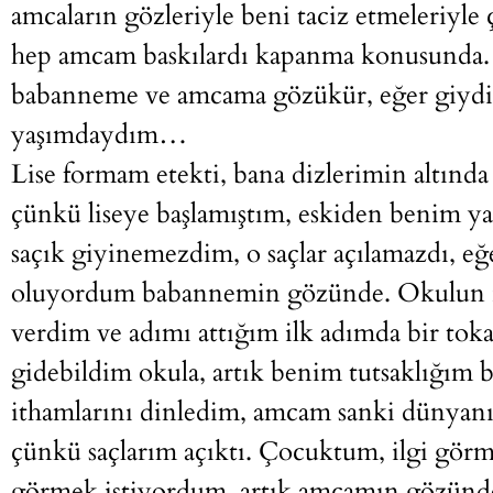
amcaların gözleriyle beni taciz etmeleriyl
hep amcam baskılardı kapanma konusunda.
babanneme ve amcama gözükür, eğer giydik
yaşımdaydım…
Lise formam etekti, bana dizlerimin altında b
çünkü liseye başlamıştım, eskiden benim y
saçık giyinemezdim, o saçlar açılamazdı, e
oluyordum babannemin gözünde. Okulun il
verdim ve adımı attığım ilk adımda bir tok
gidebildim okula, artık benim tutsaklığım 
ithamlarını dinledim, amcam sanki dünyanı
çünkü saçlarım açıktı. Çocuktum, ilgi görm
görmek istiyordum, artık amcamın gözünde 