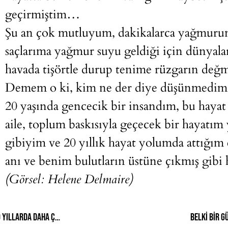
geçirmiştim…
Şu an çok mutluyum, dakikalarca yağmurun
saçlarıma yağmur suyu geldiği için dünyalar
havada tişörtle durup tenime rüzgarın de
Demem o ki, kim ne der diye düşünmedim
20 yaşında gencecik bir insandım, bu hayat
aile, toplum baskısıyla geçecek bir hayat
gibiyim ve 20 yıllık hayat yolumda attığım
anı ve benim bulutların üstüne çıkmış gibi
(Görsel:
Helene Delmaire
)
Lisede İmam Hatip seçtiğim için zorlanmadım. Ama tuhaftır ki o yıllarda daha çok sorgulamayı öğrendim.
Belki bir g