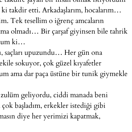
 ki takdir etti. Arkadaşlarım, hocalarım…
im. Tek tesellim o iğrenç amcaların
ma olmadı… Bir çarşaf giyinsen bile tahrik
rdum ki…
tı, saçları upuzundu… Her gün ona
kile sokuyor, çok güzel kıyafetler
dum ama dar paça üstüne bir tunik giymekle
 zulüm geliyordu, ciddi manada beni
ok başladım, erkekler istediği gibi
lmasın diye her yerimizi kapatmak,