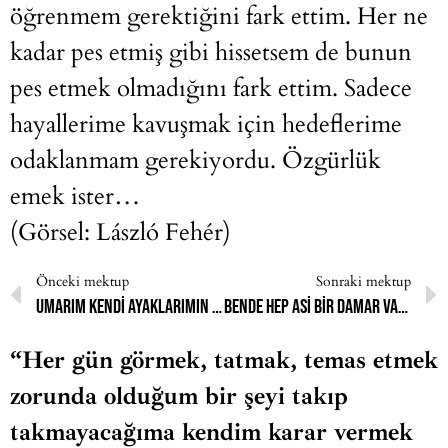
öğrenmem gerektiğini fark ettim. Her ne
kadar pes etmiş gibi hissetsem de bunun
pes etmek olmadığını fark ettim. Sadece
hayallerime kavuşmak için hedeflerime
odaklanmam gerekiyordu. Özgürlük
emek ister…
(Görsel: László Fehér)
Önceki mektup
Sonraki mektup
Umarım kendi ayaklarımın üzerinde durarak özgür bir yaşam sürerim.
Bende hep asi bir damar vardı.
“Her gün görmek, tatmak, temas etmek
zorunda olduğum bir şeyi takıp
takmayacağıma kendim karar vermek