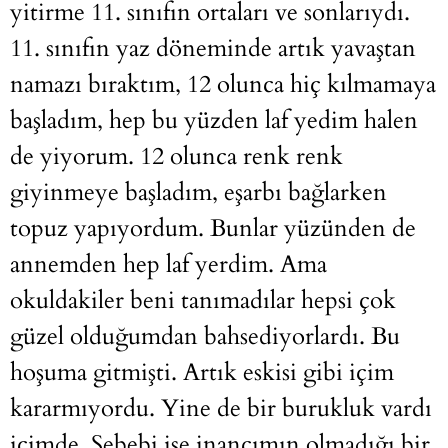
yitirme 11. sınıfın ortaları ve sonlarıydı.
11. sınıfın yaz döneminde artık yavaştan
namazı bıraktım, 12 olunca hiç kılmamaya
başladım, hep bu yüzden laf yedim halen
de yiyorum. 12 olunca renk renk
giyinmeye başladım, eşarbı bağlarken
topuz yapıyordum. Bunlar yüzünden de
annemden hep laf yerdim. Ama
okuldakiler beni tanımadılar hepsi çok
güzel olduğumdan bahsediyorlardı. Bu
hoşuma gitmişti. Artık eskisi gibi içim
kararmıyordu. Yine de bir burukluk vardı
içimde. Sebebi ise inancımın olmadığı bir