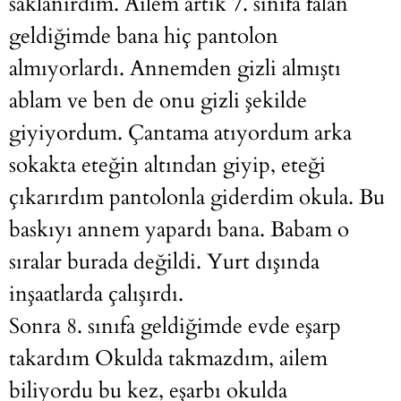
saklanırdım. Ailem artık 7. sınıfa falan
geldiğimde bana hiç pantolon
almıyorlardı. Annemden gizli almıştı
ablam ve ben de onu gizli şekilde
giyiyordum. Çantama atıyordum arka
sokakta eteğin altından giyip, eteği
çıkarırdım pantolonla giderdim okula. Bu
baskıyı annem yapardı bana. Babam o
sıralar burada değildi. Yurt dışında
inşaatlarda çalışırdı.
Sonra 8. sınıfa geldiğimde evde eşarp
takardım Okulda takmazdım, ailem
biliyordu bu kez, eşarbı okulda