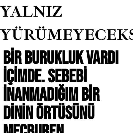
YALNIZ
YÜRÜMEYECEK
BIR BURUKLUK VARDI
IÇIMDE. SEBEBI
INANMADIĞIM BIR
DININ ÖRTÜSÜNÜ
MECBUREN