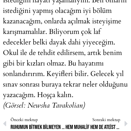
İstediğim hayatı yaşamalıyım. Ben onların
istediğini yapmış olacağım iyi bölüm
kazanacağım, onlarda açılmak isteyişime
karışmamalılar. Biliyorum çok laf
edecekler belki dayak dahi yiyeceğim.
Okul ile de tehdit edilirsem, artık benim
gibi bir kızları olmaz. Bu hayatımı
sonlandırırım. Keyifleri bilir. Gelecek yıl
sınav sonrası buraya tekrar neler olduğunu
yazacağım. Hoşça kalın.
(Görsel:
Newsha Tavakolian
)
Önceki mektup
Sonraki mektup
Ruhumun bitmek bilmeyen bir enerjisi var. Ama ona ayak uyduracak bir bedene sahip değil.
Hem muhalif hem de ateist olmak muhafazakâr bir aile içinde nasıl sonuçlanır, düşünmek bile istemiyorum.