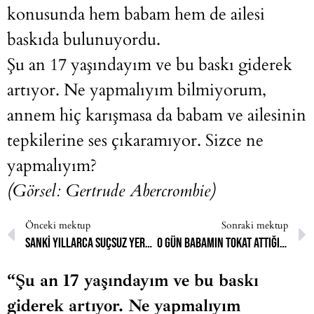
konusunda hem babam hem de ailesi
baskıda bulunuyordu.
Şu an 17 yaşındayım ve bu baskı giderek
artıyor. Ne yapmalıyım bilmiyorum,
annem hiç karışmasa da babam ve ailesinin
tepkilerine ses çıkaramıyor. Sizce ne
yapmalıyım?
(Görsel:
Gertrude Abercrombie
)
Önceki mektup
Sonraki mektup
Sanki yıllarca suçsuz yere hapiste yatmışsınız da yıllar sonra serbest bırakılıyor gibi.
O gün babamın tokat attığını hatırlıyorum, sırf “Ben kapanmak istemiyorum.” dediğim için.
“Şu an 17 yaşındayım ve bu baskı
giderek artıyor. Ne yapmalıyım