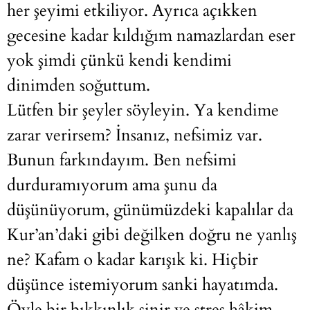
her şeyimi etkiliyor. Ayrıca açıkken
gecesine kadar kıldığım namazlardan eser
yok şimdi çünkü kendi kendimi
dinimden soğuttum.
Lütfen bir şeyler söyleyin. Ya kendime
zarar verirsem? İnsanız, nefsimiz var.
Bunun farkındayım. Ben nefsimi
durduramıyorum ama şunu da
düşünüyorum, günümüzdeki kapalılar da
Kur’an’daki gibi değilken doğru ne yanlış
ne? Kafam o kadar karışık ki. Hiçbir
düşünce istemiyorum sanki hayatımda.
Öyle bir bıkkınlık sinir ve stres hâkim