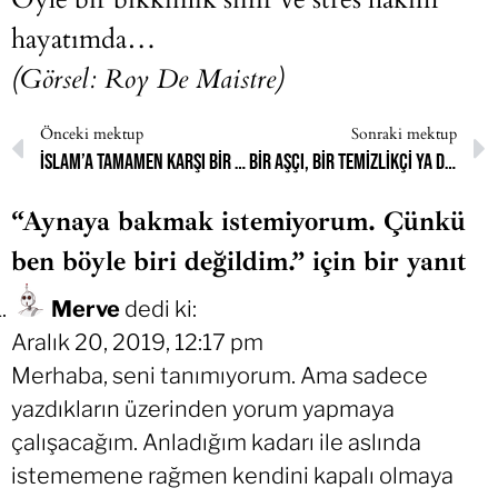
hayatımda…
(Görsel: Roy De Maistre)
Önceki mektup
Sonraki mektup
İslam’a tamamen karşı bir aileye sahiptim.
Bir aşçı, bir temizlikçi ya da karın tokluğuna çalışan bir fahişe.
“Aynaya bakmak istemiyorum. Çünkü
ben böyle biri değildim.” için bir yanıt
Merve
dedi ki:
Aralık 20, 2019, 12:17 pm
Merhaba, seni tanımıyorum. Ama sadece
yazdıkların üzerinden yorum yapmaya
çalışacağım. Anladığım kadarı ile aslında
istememene rağmen kendini kapalı olmaya