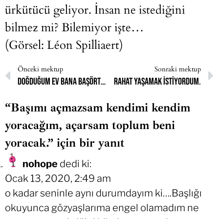
ürkütücü geliyor. İnsan ne istediğini
bilmez mi? Bilemiyor işte…
(Görsel: Léon Spilliaert)
Önceki mektup
Sonraki mektup
Doğduğum ev bana başörtüsü kullanmama hakkını vermiyordu.
Rahat yaşamak istiyordum.
“Başımı açmazsam kendimi kendim
yoracağım, açarsam toplum beni
yoracak.” için bir yanıt
nohope
dedi ki:
Ocak 13, 2020, 2:49 am
o kadar seninle aynı durumdayım ki….Başlığı
okuyunca gözyaşlarıma engel olamadım ne