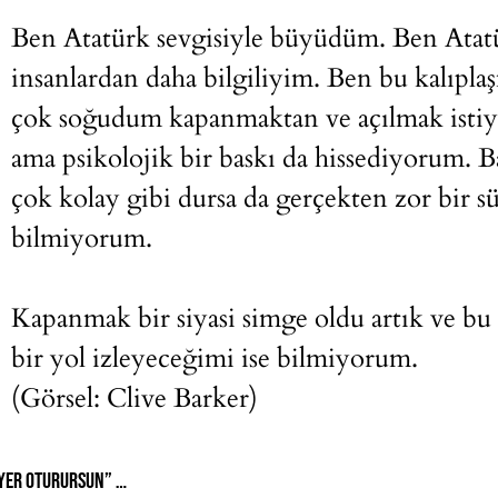
Ben Atatürk sevgisiyle büyüdüm. Ben Atatü
insanlardan daha bilgiliyim. Ben bu kalıpla
çok soğudum kapanmaktan ve açılmak istiyo
ama psikolojik bir baskı da hissediyorum.
çok kolay gibi dursa da gerçekten zor bir s
bilmiyorum.
Kapanmak bir siyasi simge oldu artık ve bu
bir yol izleyeceğimi ise bilmiyorum.
(Görsel: Clive Barker)
Anneme artık kapalı olmak istemediğimi söylediğimde “Dayağı yer oturursun” gibi tehditler işittim.