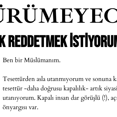
ÜRÜMEYEC
IK REDDETMEK ISTIYORU
Ben bir Müslümanım.
Tesettürden asla utanmıyorum ve sonuna k
tesettür -daha doğrusu kapalılık- artık siyas
utanıyorum. Kapalı insan dar görüşlü (!), açı
önyargısı var.