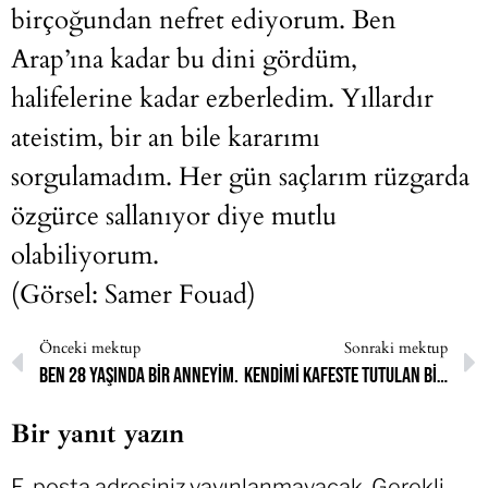
birçoğundan nefret ediyorum. Ben
Arap’ına kadar bu dini gördüm,
halifelerine kadar ezberledim. Yıllardır
ateistim, bir an bile kararımı
sorgulamadım. Her gün saçlarım rüzgarda
özgürce sallanıyor diye mutlu
olabiliyorum.
(Görsel: Samer Fouad)
Önceki mektup
Sonraki mektup
Ben 28 yaşında bir anneyim.
Kendimi kafeste tutulan bir hayvan gibi hissediyordum.
Bir yanıt yazın
E-posta adresiniz yayınlanmayacak.
Gerekli