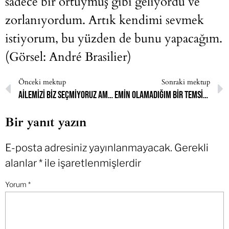
sadece bir örtüymüş gibi geliyordu ve
zorlanıyordum. Artık kendimi sevmek
istiyorum, bu yüzden de bunu yapacağım.
(Görsel: André Brasilier)
Önceki mektup
Sonraki mektup
Ailemizi biz seçmiyoruz ama ailemiz bizim kaderimizi seçiyor.
Emin olamadığım bir temsili artık taşımamayı hayal ediyorum.
Bir yanıt yazın
E-posta adresiniz yayınlanmayacak.
Gerekli
alanlar
*
ile işaretlenmişlerdir
Yorum
*