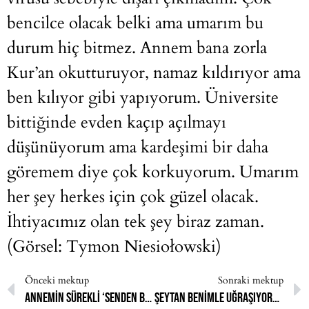
bencilce olacak belki ama umarım bu
durum hiç bitmez. Annem bana zorla
Kur’an okutturuyor, namaz kıldırıyor ama
ben kılıyor gibi yapıyorum. Üniversite
bittiğinde evden kaçıp açılmayı
düşünüyorum ama kardeşimi bir daha
göremem diye çok korkuyorum. Umarım
her şey herkes için çok güzel olacak.
İhtiyacımız olan tek şey biraz zaman.
(Görsel: Tymon Niesiołowski)
Önceki mektup
Sonraki mektup
Annemin sürekli ‘Senden bir bok olmaz’ demesine rağmen ben durmadan çalışıyorum.
Şeytan benimle uğraşıyordur, deyip durumu pek kurcalamıyordum.