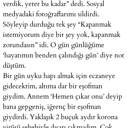
verdik, yeter bu kadar” dedi. Sosyal
medyadaki fotoğraflarımı sildirdi.
Söyleyip durduğu tek şey “Kapanmak
istemiyorum diye bir şey yok, kapanmak
zorundasın” idi. O gün günlüğüme
‘hayatımın benden çalındığı gün’ diye not
düştüm.
Bir gün uyku hapı almak için eczaneye
gidecektim, altıma dar bir eşofman
giydim. Annem ‘Hemen çıkar onu’ deyip
bana gepgeniş, iğrenç bir eşofman
giydirdi. Yaklaşık 2 buçuk aydır korona
virüsü sebebiyle dışarı çıkmadım. Çok