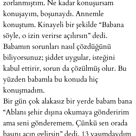
zorlanmıştım. Ne kadar konuşursam
konuşayım, boşunaydı. Annemle
konuştum. Kinayeli bir şekilde “Babana
söyle, o izin verirse açılırsın” dedi.
Babamın sorunları nasıl çözdüğünü
biliyorsunuz; şiddet uygular, isteğini
kabul ettirir, sorun da çözülmüş olur. Bu
yüzden babamla bu konuda hiç
konuşmadım.
Bir gün çok alakasız bir yerde babam bana
“Ablanı şehir dışına okumaya gönderirim
ama seni gönderemem. Çünkü sen orada
başını açıp gelirsin” dedi. 13 yaşımdaydım