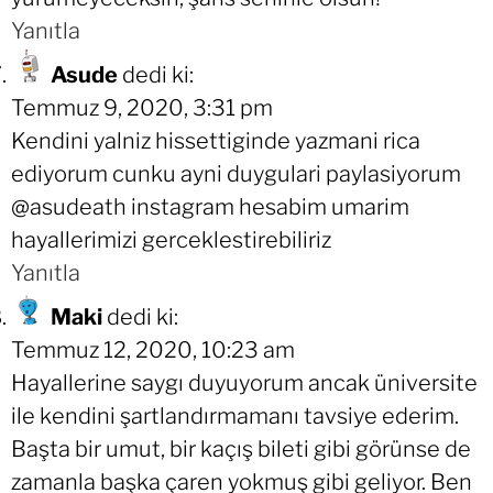
Yanıtla
Asude
dedi ki:
Temmuz 9, 2020, 3:31 pm
Kendini yalniz hissettiginde yazmani rica
ediyorum cunku ayni duygulari paylasiyorum
@asudeath instagram hesabim umarim
hayallerimizi gerceklestirebiliriz
Yanıtla
Maki
dedi ki:
Temmuz 12, 2020, 10:23 am
Hayallerine saygı duyuyorum ancak üniversite
ile kendini şartlandırmamanı tavsiye ederim.
Başta bir umut, bir kaçış bileti gibi görünse de
zamanla başka çaren yokmuş gibi geliyor. Ben