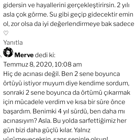
gidersin ve hayallerini gerçekleştirirsin. 2 yılı
asla çok görme. Su gibi geçip gidecektir emin
ol, zor olsa da iyi değerlendirmeye bak sadece
♡
Yanıtla
Merve
dedi ki:
Temmuz 8, 2020, 10:08 am
Hiç de acınası değil. Ben 2 sene boyunca
örtüyü istiyor muyum diye kendime sordum,
sonraki 2 sene boyunca da örtümü çıkarmak
için mücadele verdim ve kısa bir süre önce
başardım. Benimki 4 yıl sürdü, ben daha mı
acınasıyım? Asla. Bu yolda sarfettiğimiz her
gün bizi daha güçlü kılar. Yalnız
yürümeyeceksin, şans seninle olsun!