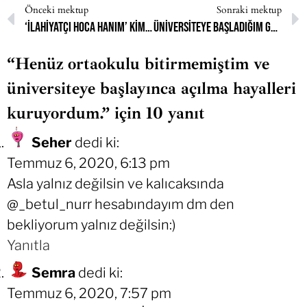
Önceki mektup
Sonraki mektup
‘İlahiyatçı hoca hanım’ kimliği altında ezilmek istemiyorum.
Üniversiteye başladığım gün açılmak istiyorum.
“Henüz ortaokulu bitirmemiştim ve
üniversiteye başlayınca açılma hayalleri
kuruyordum.” için 10 yanıt
Seher
dedi ki:
Temmuz 6, 2020, 6:13 pm
Asla yalnız değilsin ve kalıcaksında
@_betul_nurr hesabındayım dm den
bekliyorum yalnız değilsin:)
Yanıtla
Semra
dedi ki:
Temmuz 6, 2020, 7:57 pm