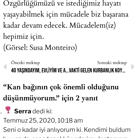
Özgürlüğümüzü ve istediğimiz hayatı
yaşayabilmek için mücadele biz başarana
kadar devam edecek. Mücadelem(iz)
hepimiz için.
(Görsel: Susa Monteiro)
Önceki mektup
Sonraki mektup
40 yaşındayım, evliyim ve anneyim.
Vakti gelen kurbanlık koyunlar gibi!
“Kan bağının çok önemli olduğunu
düşünmüyorum.” için 2 yanıt
Serra
dedi ki:
Temmuz 25, 2020, 10:18 am
Seni o kadar iyi anlıyorum ki. Kendimi buldum