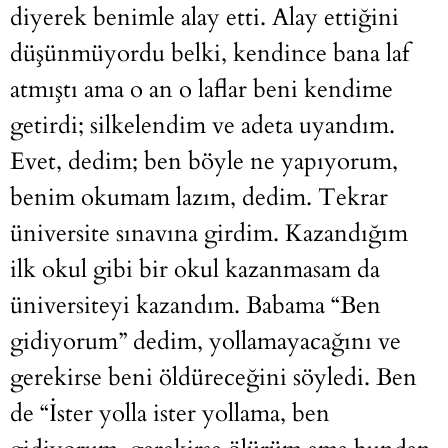
diyerek benimle alay etti. Alay ettiğini
düşünmüyordu belki, kendince bana laf
atmıştı ama o an o laflar beni kendime
getirdi; silkelendim ve adeta uyandım.
Evet, dedim; ben böyle ne yapıyorum,
benim okumam lazım, dedim. Tekrar
üniversite sınavına girdim. Kazandığım
ilk okul gibi bir okul kazanmasam da
üniversiteyi kazandım. Babama “Ben
gidiyorum” dedim, yollamayacağını ve
gerekirse beni öldüreceğini söyledi. Ben
de “İster yolla ister yollama, ben