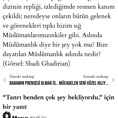
dizinin repliği, izlediğimde resmen kanım
çekildi; neredeyse onların bütün gelenek
ve görenekleri tıpkı bizim sığ
Müslümanlarımızınkiler gibi. Aslında
Müslümanlık diye bir şey yok mu? Bize
dayatılan Müslümanlık aslında nedir?
(Görsel: Shadi Ghadirian)
Önceki mektup
Sonraki mektup
Babamın prensesi olmak istiyorum ama babam saçı açık prensesleri sevmiyor.
Mücadelen seni güzel kılıyor.
“Tanrı benden çok şey bekliyordu.” için
bir yanıt
Merve
dedi ki: