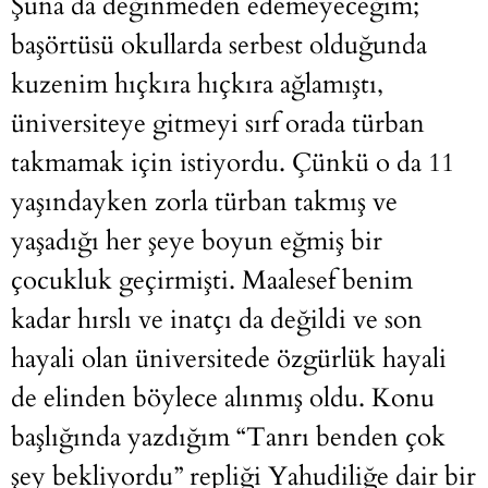
Şuna da değinmeden edemeyeceğim;
başörtüsü okullarda serbest olduğunda
kuzenim hıçkıra hıçkıra ağlamıştı,
üniversiteye gitmeyi sırf orada türban
takmamak için istiyordu. Çünkü o da 11
yaşındayken zorla türban takmış ve
yaşadığı her şeye boyun eğmiş bir
çocukluk geçirmişti. Maalesef benim
kadar hırslı ve inatçı da değildi ve son
hayali olan üniversitede özgürlük hayali
de elinden böylece alınmış oldu. Konu
başlığında yazdığım “Tanrı benden çok
şey bekliyordu” repliği Yahudiliğe dair bir