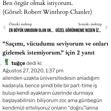
Ben özgür olmak istiyorum.
(Görsel: Robert Winthrop Chanler)
Önceki mektup
Sonraki mektup
En büyük umudum olan okulumla tehdit ediliyorum.
Güzel görünmeme neden izin yok?
“Saçımı, vücudumu seviyorum ve onları
gizlemek istemiyorum.” için 2 yanıt
tuğçe
dedi ki:
Ağustos 27, 2020, 1:37 pm
ailenden uzakta üniversitedesin anladığım
kadarıyla. bence şimdi bile bir part-time iş
bulup kendi ayakların üzerinde durmaya
başlayabilirsin. biliyorum zor, ama günbegün
kendimizi erteliyoruz onların “doğru”larına