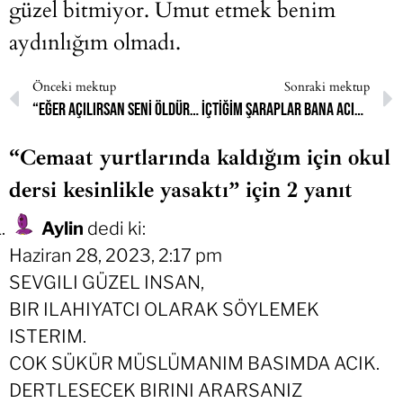
güzel bitmiyor. Umut etmek benim
aydınlığım olmadı.
Önceki mektup
Sonraki mektup
“Eğer açılırsan seni öldürürüm” dediği kulağımdan çıkmıyor
İçtiğim şaraplar bana acıyordu
“Cemaat yurtlarında kaldığım için okul
dersi kesinlikle yasaktı” için 2 yanıt
Aylin
dedi ki:
Haziran 28, 2023, 2:17 pm
SEVGILI GÜZEL INSAN,
BIR ILAHIYATCI OLARAK SÖYLEMEK
ISTERIM.
COK SÜKÜR MÜSLÜMANIM BASIMDA ACIK.
DERTLESECEK BIRINI ARARSANIZ