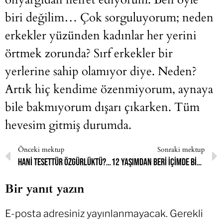
biri değilim… Çok sorguluyorum; neden
erkekler yüzünden kadınlar her yerini
örtmek zorunda? Sırf erkekler bir
yerlerine sahip olamıyor diye. Neden?
Artık hiç kendime özenmiyorum, aynaya
bile bakmıyorum dışarı çıkarken. Tüm
hevesim gitmiş durumda.
Önceki mektup
Sonraki mektup
Hani tesettür özgürlüktü? Ben niye öyle hissetmiyorum?
12 yaşımdan beri içimde bitmek bilmeyen bir arzu vardı açık olmaya dair
Bir yanıt yazın
E-posta adresiniz yayınlanmayacak.
Gerekli