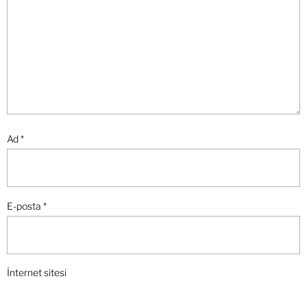
Ad
*
E-posta
*
İnternet sitesi