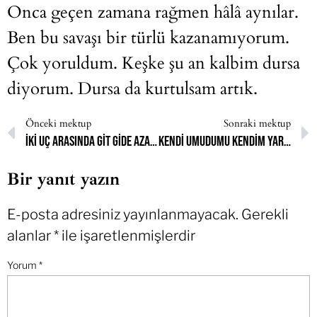
Onca geçen zamana rağmen hâlâ aynılar.
Ben bu savaşı bir türlü kazanamıyorum.
Çok yoruldum. Keşke şu an kalbim dursa
diyorum. Dursa da kurtulsam artık.
Önceki mektup
Sonraki mektup
İki uç arasında git gide azalan heveslerim ve yaşama isteğim
Kendi umudumu kendim yaratıp bekliyorum
Bir yanıt yazın
E-posta adresiniz yayınlanmayacak.
Gerekli
alanlar
*
ile işaretlenmişlerdir
Yorum
*