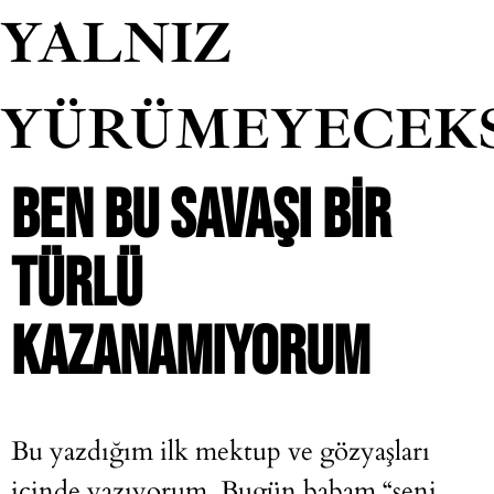
YALNIZ
YÜRÜMEYECEK
BEN BU SAVAŞI BIR
TÜRLÜ
KAZANAMIYORUM
Bu yazdığım ilk mektup ve gözyaşları
içinde yazıyorum. Bugün babam “seni