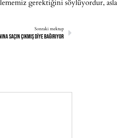
klememiz gerektiğini söylüyordur, asla
Sonraki mektup
ına saçın çıkmış diye bağırıyor