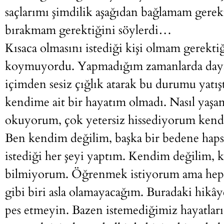
saçlarımı şimdilik aşağıdan bağlamam gerekt
bırakmam gerektiğini söylerdi…
Kısaca olmasını istediği kişi olmam gerekti
koymuyordu. Yapmadığım zamanlarda day
içimden sesiz çığlık atarak bu durumu yat
kendime ait bir hayatım olmadı. Nasıl yaş
okuyorum, çok yetersiz hissediyorum kend
Ben kendim değilim, başka bir bedene hap
istediği her şeyi yaptım. Kendim değilim, 
bilmiyorum. Öğrenmek istiyorum ama hep
gibi biri asla olamayacağım. Buradaki hikâ
pes etmeyin. Bazen istemediğimiz hayatları y