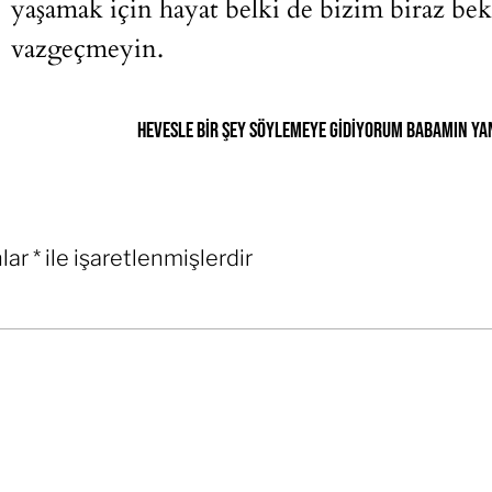
yaşamak için hayat belki de bizim biraz be
vazgeçmeyin.
Hevesle bir şey söylemeye gidiyorum babamın yan
nlar
*
ile işaretlenmişlerdir