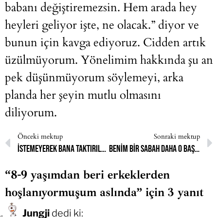
babanı değiştiremezsin. Hem arada hey
heyleri geliyor işte, ne olacak.” diyor ve
bunun için kavga ediyoruz. Cidden artık
üzülmüyorum. Yönelimim hakkında şu an
pek düşünmüyorum söylemeyi, arka
planda her şeyin mutlu olmasını
diliyorum.
Önceki mektup
Sonraki mektup
istemeyerek bana taktırılan başörtüsünü çıkarmamın bedeli hayattan kopmam olmamalıydı
Benim bir sabah daha o başörtüyü kafama alıp çıkacak gücüm kalmadı
“8-9 yaşımdan beri erkeklerden
hoşlanıyormuşum aslında” için 3 yanıt
Jungji
dedi ki: