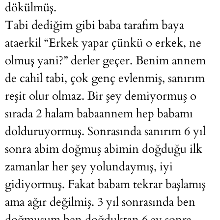
dökülmüş.
Tabi dediğim gibi baba tarafım baya
ataerkil “Erkek yapar çünkü o erkek, ne
olmuş yani?” derler geçer. Benim annem
de cahil tabi, çok genç evlenmiş, sanırım
reşit olur olmaz. Bir şey demiyormuş o
sırada 2 halam babaannem hep babamı
dolduruyormuş. Sonrasında sanırım 6 yıl
sonra abim doğmuş abimin doğduğu ilk
zamanlar her şey yolundaymış, iyi
gidiyormuş. Fakat babam tekrar başlamış
ama ağır değilmiş. 3 yıl sonrasında ben
doğmuşum ben doğduktan 6 ay sonra