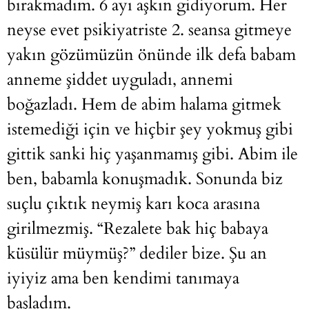
bırakmadım. 6 ayı aşkın gidiyorum. Her
neyse evet psikiyatriste 2. seansa gitmeye
yakın gözümüzün önünde ilk defa babam
anneme şiddet uyguladı, annemi
boğazladı. Hem de abim halama gitmek
istemediği için ve hiçbir şey yokmuş gibi
gittik sanki hiç yaşanmamış gibi. Abim ile
ben, babamla konuşmadık. Sonunda biz
suçlu çıktık neymiş karı koca arasına
girilmezmiş. “Rezalete bak hiç babaya
küsülür müymüş?” dediler bize. Şu an
iyiyiz ama ben kendimi tanımaya
başladım.