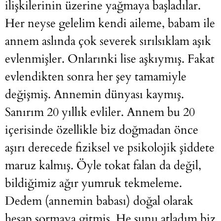
ilişkilerinin üzerine yağmaya başladılar.
Her neyse gelelim kendi aileme, babam ile
annem aslında çok severek sırılsıklam aşık
evlenmişler. Onlarınki lise aşkıymış. Fakat
evlendikten sonra her şey tamamiyle
değişmiş. Annemin dünyası kaymış.
Sanırım 20 yıllık evliler. Annem bu 20
içerisinde özellikle biz doğmadan önce
aşırı derecede fiziksel ve psikolojik şiddete
maruz kalmış. Öyle tokat falan da değil,
bildiğimiz ağır yumruk tekmeleme.
Dedem (annemin babası) doğal olarak
hesap sormaya gitmiş. He şunu atladım biz