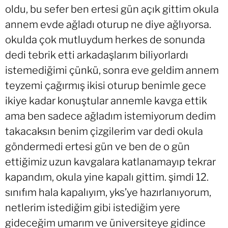
oldu, bu sefer ben ertesi gün açık gittim okula
annem evde ağladı oturup ne diye ağlıyorsa.
okulda çok mutluydum herkes de sonunda
dedi tebrik etti arkadaşlarım biliyorlardı
istemediğimi çünkü, sonra eve geldim annem
teyzemi çağırmış ikisi oturup benimle gece
ikiye kadar konuştular annemle kavga ettik
ama ben sadece ağladım istemiyorum dedim
takacaksın benim çizgilerim var dedi okula
göndermedi ertesi gün ve ben de o gün
ettiğimiz uzun kavgalara katlanamayıp tekrar
kapandım, okula yine kapalı gittim. şimdi 12.
sınıfım hala kapalıyım, yks’ye hazırlanıyorum,
netlerim istediğim gibi istediğim yere
gideceğim umarım ve üniversiteye gidince