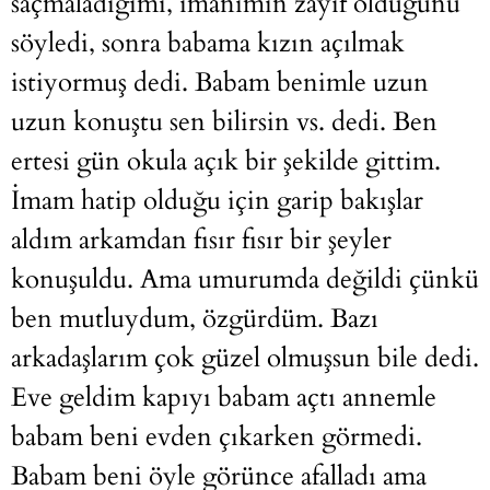
saçmaladığımı, imanımın zayıf oldugunu
söyledi, sonra babama kızın açılmak
istiyormuş dedi. Babam benimle uzun
uzun konuştu sen bilirsin vs. dedi. Ben
ertesi gün okula açık bir şekilde gittim.
İmam hatip olduğu için garip bakışlar
aldım arkamdan fısır fısır bir şeyler
konuşuldu. Ama umurumda değildi çünkü
ben mutluydum, özgürdüm. Bazı
arkadaşlarım çok güzel olmuşsun bile dedi.
Eve geldim kapıyı babam açtı annemle
babam beni evden çıkarken görmedi.
Babam beni öyle görünce afalladı ama