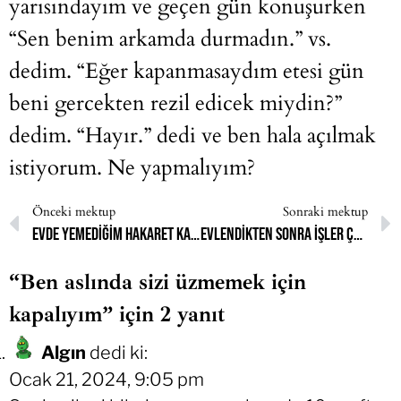
yarısındayım ve geçen gün konuşurken
“Sen benim arkamda durmadın.” vs.
dedim. “Eğer kapanmasaydım etesi gün
beni gercekten rezil edicek miydin?”
dedim. “Hayır.” dedi ve ben hala açılmak
istiyorum. Ne yapmalıyım?
Önceki mektup
Sonraki mektup
Evde yemediğim hakaret kalmamış gibi dışarda yargılanmak istemiyorum
Evlendikten sonra işler çok değişiyor
“Ben aslında sizi üzmemek için
kapalıyım” için 2 yanıt
Algın
dedi ki:
Ocak 21, 2024, 9:05 pm