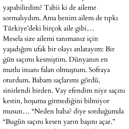
yapabilirdim? Tabii ki de aileme
sormalıydım. Ama benim ailem de tıpkı
Türkiye’deki birçok aile gibi…
Mesela size ailemi tanımanız için
yaşadığım ufak bir olayı anlatayım: Bir
gün saçımı kesmiştim. Dünyanın en
mutlu insanı falan olmuştum. Sofraya
oturdum. Babam saçlarımı gördü,
sinirlendi birden. Vay efendim niye saçını
kestin, hoşuma gitmediğini bilmiyor
musun… “Neden baba? diye sorduğumda
“Bugün saçını kesen yarın başını açar.”