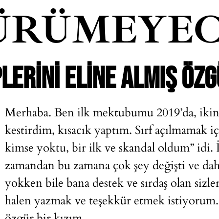
ÜRÜMEYEC
PLERINI ELINE ALMIŞ ÖZG
Merhaba. Ben ilk mektubumu 2019’da, ikinc
kestirdim, kısacık yaptım. Sırf açılmamak i
kimse yoktu, bir ilk ve skandal oldum
” idi
zamandan bu zamana çok şey değişti ve dah
yokken bile bana destek ve sırdaş olan sizle
halen yazmak ve teşekkür etmek istiyorum. B
özgür bir kızım.