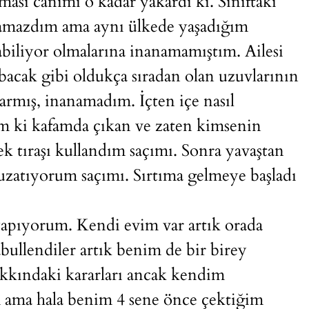
ması canımı o kadar yakardı ki. Sınıftaki
gılamazdım ama aynı ülkede yaşadığım
yabiliyor olmalarına inanamamıştım. Ailesi
bacak gibi oldukça sıradan olan uzuvlarının
armış, inanamadım. İçten içe nasıl
 ki kafamda çıkan ve zaten kimsenin
kek tıraşı kullandım saçımı. Sonra yavaştan
 uzatıyorum saçımı. Sırtıma gelmeye başladı
 yapıyorum. Kendi evim var artık orada
bullendiler artık benim de bir birey
kındaki kararları ancak kendim
ama hala benim 4 sene önce çektiğim