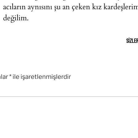
acıların aynısını şu an çeken kız kardeşler
değilim.
Sizler
nlar
*
ile işaretlenmişlerdir