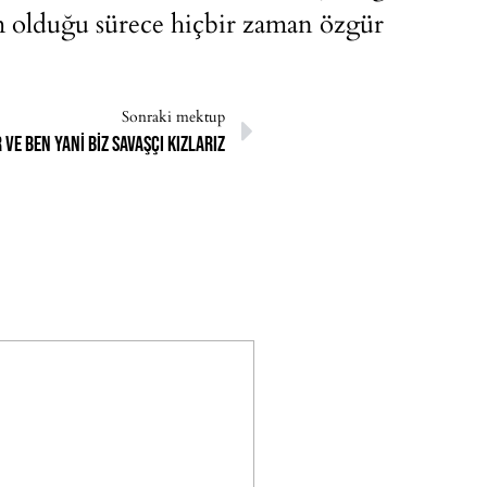
im olduğu sürece hiçbir zaman özgür
Sonraki mektup
 ve ben yani biz savaşçı kızlarız