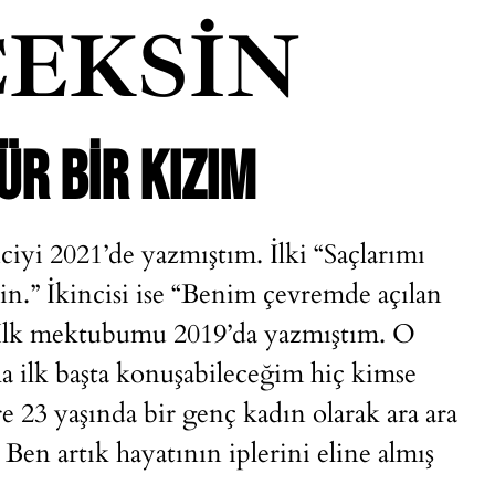
EKSIN
ÜR BIR KIZIM
iyi 2021’de yazmıştım. İlki “
Saçlarımı
çin
.” İkincisi ise “
Benim çevremde açılan
. İlk mektubumu 2019’da yazmıştım. O
a ilk başta konuşabileceğim hiç kimse
re 23 yaşında bir genç kadın olarak ara ara
en artık hayatının iplerini eline almış