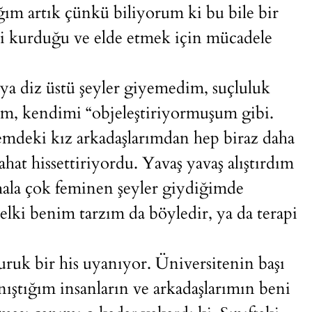
m artık çünkü biliyorum ki bu bile bir
ini kurduğu ve elde etmek için mücadele
ya diz üstü şeyler giyemedim, suçluluk
um, kendimi “objeleştiriyormuşum gibi.
mdeki kız arkadaşlarımdan hep biraz daha
hat hissettiriyordu. Yavaş yavaş alıştırdım
la çok feminen şeyler giydiğimde
lki benim tarzım da böyledir, ya da terapi
uruk bir his uyanıyor. Üniversitenin başı
nıştığım insanların ve arkadaşlarımın beni