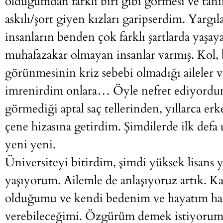
olduğumdan farklı biri gibi görmesi ve tanı
askılı/şort giyen kızları garipserdim. Yar
insanların benden çok farklı şartlarda yaşa
muhafazakar olmayan insanlar varmış. Kol, 
görünmesinin kriz sebebi olmadığı aileler v
imrenirdim onlara… Öyle nefret ediyordum
görmediği aptal saç tellerinden, yıllarca er
çene hizasına getirdim. Şimdilerde ilk defa
yeni yeni.
Üniversiteyi bitirdim, şimdi yüksek lisans
yaşıyorum. Ailemle de anlaşıyoruz artık. Ka
olduğumu ve kendi bedenim ve hayatım hak
verebileceğimi. Özgürüm demek istiyorum 