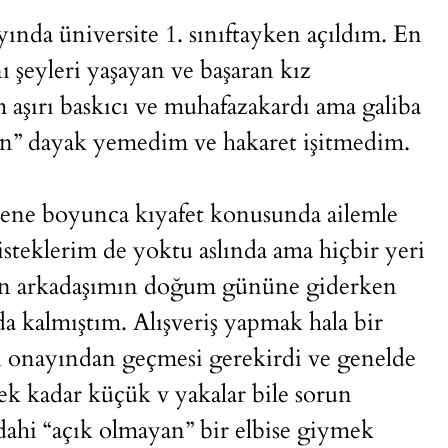
ında üniversite 1. sınıftayken açıldım. En
şeyleri yaşayan ve başaran kız
 aşırı baskıcı ve muhafazakardı ama galiba
dan” dayak yemedim ve hakaret işitmedim.
 sene boyunca kıyafet konusunda ailemle
steklerim de yoktu aslında ama hiçbir yeri
akın arkadaşımın doğum gününe giderken
 kalmıştım. Alışveriş yapmak hala bir
onayından geçmesi gerekirdi ve genelde
 kadar küçük v yakalar bile sorun
ahi “açık olmayan” bir elbise giymek