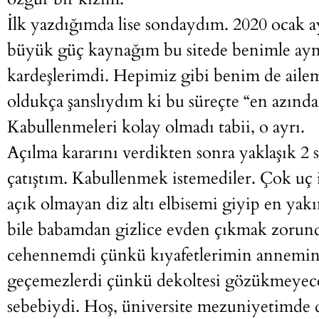
İlk yazdığımda lise sondaydım. 2020 ocak ay
büyük güç kaynağım bu sitede benimle aynı 
kardeşlerimdi. Hepimiz gibi benim de ailem
oldukça şanslıydım ki bu süreçte “en azın
Kabullenmeleri kolay olmadı tabii, o ayrı.
Açılma kararını verdikten sonra yaklaşık 2
çatıştım. Kabullenmek istemediler. Çok uç i
açık olmayan diz altı elbisemi giyip en y
bile babamdan gizlice evden çıkmak zorunda
cehennemdi çünkü kıyafetlerimin annemin 
geçemezlerdi çünkü dekoltesi gözükmeyecek
sebebiydi. Hoş, üniversite mezuniyetimde d