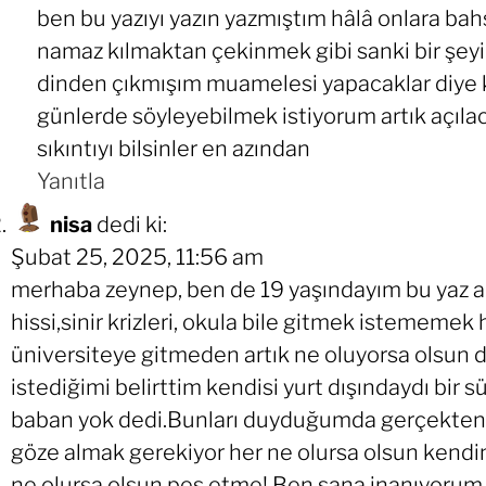
ben bu yazıyı yazın yazmıştım hâlâ onlara b
namaz kılmaktan çekinmek gibi sanki bir şeyi
dinden çıkmışım muamelesi yapacaklar diye k
günlerde söyleyebilmek istiyorum artık açıl
sıkıntıyı bilsinler en azından
Yanıtla
nisa
dedi ki:
Şubat 25, 2025, 11:56 am
merhaba zeynep, ben de 19 yaşındayım bu yaz a
hissi,sinir krizleri, okula bile gitmek istememe
üniversiteye gitmeden artık ne oluyorsa olsun
istediğimi belirttim kendisi yurt dışındaydı bir
baban yok dedi.Bunları duyduğumda gerçekten ç
göze almak gerekiyor her ne olursa olsun kendi
ne olursa olsun pes etme! Ben sana inanıyorum