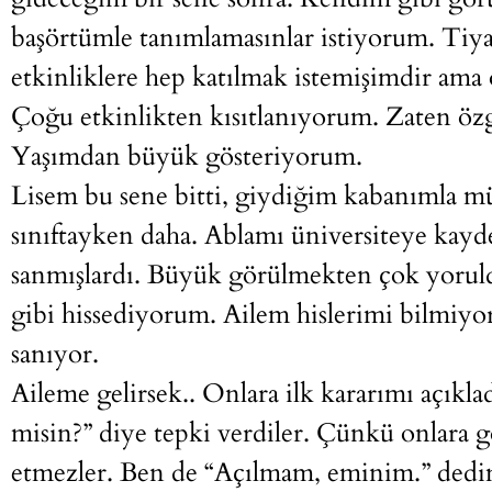
başörtümle tanımlamasınlar istiyorum. Tiyat
etkinliklere hep katılmak istemişimdir ama
Çoğu etkinlikten kısıtlanıyorum. Zaten öz
Yaşımdan büyük gösteriyorum.
Lisem bu sene bitti, giydiğim kabanımla müd
sınıftayken daha. Ablamı üniversiteye kayd
sanmışlardı. Büyük görülmekten çok yoru
gibi hissediyorum. Ailem hislerimi bilmiyo
sanıyor.
Aileme gelirsek.. Onlara ilk kararımı açıkl
misin?” diye tepki verdiler. Çünkü onlara
etmezler. Ben de “Açılmam, eminim.” dedim