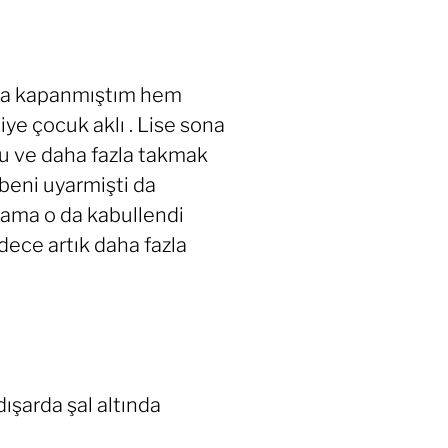
şta kapanmıştım hem
ye çocuk aklı . Lise sona
u ve daha fazla takmak
eni uyarmişti da
ama o da kabullendi
ce artık daha fazla
ışarda şal altında
.