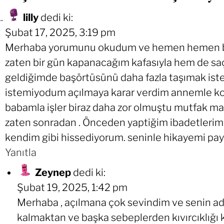
lilly
dedi ki:
Şubat 17, 2025, 3:19 pm
Merhaba yorumunu okudum ve hemen hemen benz
zaten bir gün kapanacağım kafasıyla hem de saçl
geldiğimde başörtüsünü daha fazla taşımak iste
istemiyodum açılmaya karar verdim annemle ko
babamla işler biraz daha zor olmuştu mutfak m
zaten sonradan . Önceden yaptiğim ibadetleri
kendim gibi hissediyorum. seninle hikayemi pa
Yanıtla
Zeynep
dedi ki:
Şubat 19, 2025, 1:42 pm
Merhaba , açılmana çok sevindim ve senin adı
kalmaktan ve başka sebeplerden kıvırcıklığı 