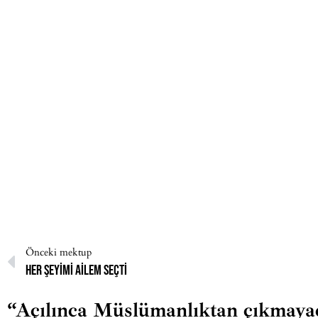
Önceki mektup
Her şeyimi ailem seçti
“Açılınca Müslümanlıktan çıkmayac