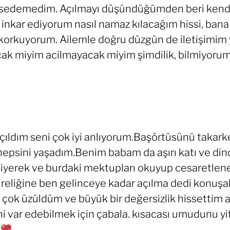
ahsedemedim. Açılmayı düşündüğümden beri kendi 
 inkar ediyorum nasıl namaz kılacağım hissi, bana
orkuyorum. Ailemle doğru düzgün de iletişimim y
acak miyim acilmayacak miyim şimdilik, bilmiyo
çıldım seni çok iyi anlıyorum.Başörtüsünü taka
k hepsini yaşadım.Benim babam da aşırı katı ve dind
 diyerek ve burdaki mektupları okuyup cesaretle
 süreliğine ben gelinceye kadar açılma dedi konuşa
ok üzüldüm ve büyük bir değersizlik hissettim a
ni var edebilmek için çabala. kısacası umudunu y
.