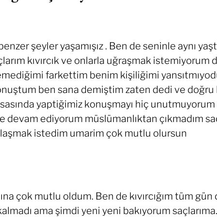
er şeyler yaşamışız . Ben de seninle aynı ya
arım kıvırcık ve onlarla uğraşmak istemiyorum di
mediğimi farkettim benim kişiliğimi yansıtmıyod
nuştum ben sana demiştim zaten dedi ve doğru b
asasında yaptiğimiz konuşmayı hiç unutmuyorum 
me devam ediyorum müslümanlıktan çıkmadım sade
ylaşmak istedim umarim çok mutlu olursun
na çok mutlu oldum. Ben de kıvırcığım tüm gün d
kalmadı ama şimdi yeni yeni bakıyorum saçlarıma