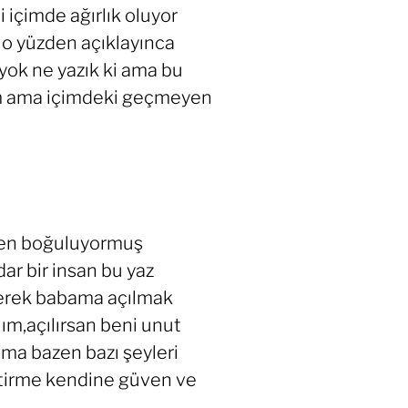
içimde ağırlık oluyor
 o yüzden açıklayınca
ok ne yazık ki ama bu
rum ama içimdeki geçmeyen
rken boğuluyormuş
ar bir insan bu yaz
nerek babama açılmak
lım,açılırsan beni unut
ma bazen bazı şeyleri
itirme kendine güven ve