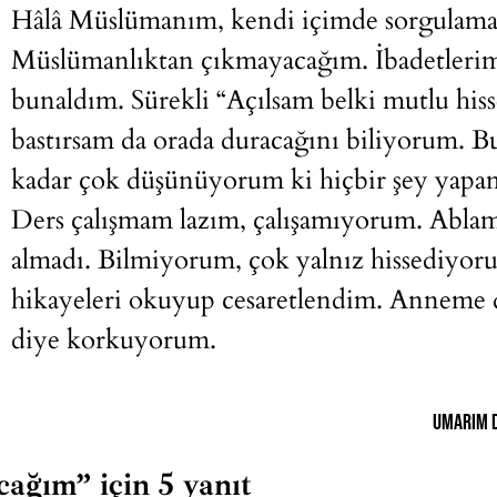
Hâlâ Müslümanım, kendi içimde sorgulamala
Müslümanlıktan çıkmayacağım. İbadetlerim
bunaldım. Sürekli “Açılsam belki mutlu his
bastırsam da orada duracağını biliyorum. 
kadar çok düşünüyorum ki hiçbir şey yap
Ders çalışmam lazım, çalışamıyorum. Ablam
almadı. Bilmiyorum, çok yalnız hissediyo
hikayeleri okuyup cesaretlendim. Anneme d
diye korkuyorum.
Umarım 
ağım” için 5 yanıt