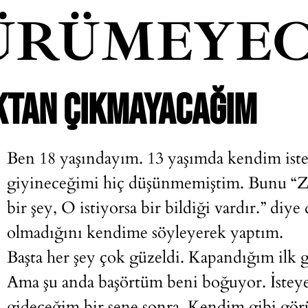
ÜRÜMEYEC
KTAN ÇIKMAYACAĞIM
Ben 18 yaşındayım. 13 yaşımda kendim istey
giyineceğimi hiç düşünmemiştim. Bunu “Za
bir şey, O istiyorsa bir bildiği vardır.” di
olmadığını kendime söyleyerek yaptım.
Başta her şey çok güzeldi. Kapandığım ilk 
Ama şu anda başörtüm beni boğuyor. İstey
gideceğim bir sene sonra. Kendim gibi görü