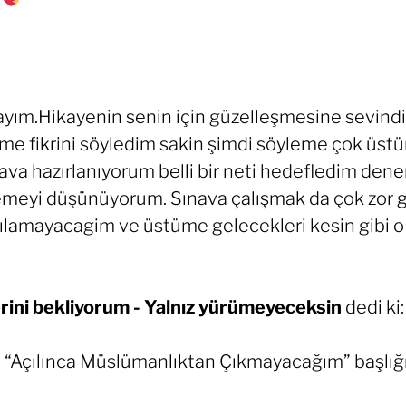
dayım.Hikayenin senin için güzelleşmesine sevin
me fikrini söyledim sakin şimdi söyleme çok üstün
ava hazırlanıyorum belli bir neti hedefledim den
meyi düşünüyorum. Sınava çalışmak da çok zor ge
amayacagim ve üstüme gelecekleri kesin gibi o y
ini bekliyorum - Yalnız yürümeyeceksin
dedi ki:
 “Açılınca Müslümanlıktan Çıkmayacağım” başlığıy