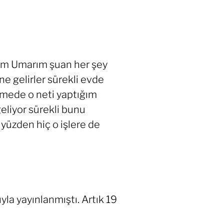
dim Umarım şuan her şey
e gelirler sürekli evde
emede o neti yaptığım
liyor sürekli bunu
üzden hiç o işlere de
la yayınlanmıştı. Artık 19