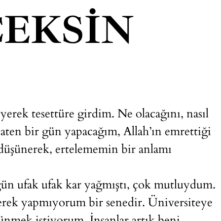
EKSIN
erek tesettüre girdim. Ne olacağını, nasıl
ten bir gün yapacağım, Allah’ın emrettiği
ye düşünerek, ertelememin bir anlamı
gün ufak ufak kar yağmıştı, çok mutluydum.
erek yapmıyorum bir senedir. Üniversiteye
nmek istiyorum. İnsanlar artık beni