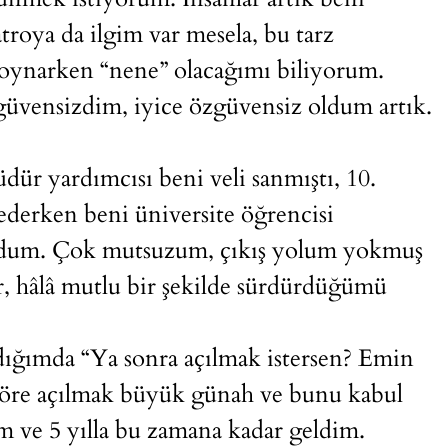
roya da ilgim var mesela, bu tarz
 oynarken “nene” olacağımı biliyorum.
güvensizdim, iyice özgüvensiz oldum artık.
ür yardımcısı beni veli sanmıştı, 10.
ederken beni üniversite öğrencisi
ldum. Çok mutsuzum, çıkış yolum yokmuş
r, hâlâ mutlu bir şekilde sürdürdüğümü
adığımda “Ya sonra açılmak istersen? Emin
 göre açılmak büyük günah ve bunu kabul
 ve 5 yılla bu zamana kadar geldim.