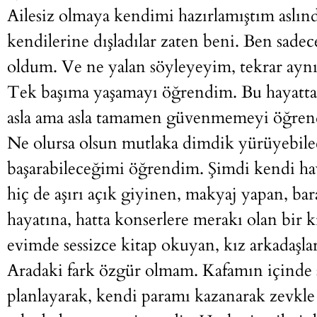
Ailesiz olmaya kendimi hazırlamıştım aslın
kendilerine dışladılar zaten beni. Ben sadece
oldum. Ve ne yalan söyleyeyim, tekrar aynı 
Tek başıma yaşamayı öğrendim. Bu hayatta 
asla ama asla tamamen güvenmemeyi öğren
Ne olursa olsun mutlaka dimdik yürüyebile
başarabileceğimi öğrendim. Şimdi kendi ha
hiç de aşırı açık giyinen, makyaj yapan, bar
hayatına, hatta konserlere merakı olan bir 
evimde sessizce kitap okuyan, kız arkadaşl
Aradaki fark özgür olmam. Kafamın içinde
planlayarak, kendi paramı kazanarak zevkl