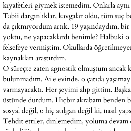
kıyafetleri giymek istemedim. Onlarla ayn
Tabii dargınlıklar, kavgalar oldu, tüm suç
da çıkmıyordum artık. 19 yaşındaydım, bir 
yoktu, ne yapacaklardı benimle? Halbuki o 
felsefeye vermiştim. Okullarda öğretilmeye
kaynakları araştırdım.
O süreçte zaten agnostik olmuştum ancak k
bulunmadım. Aile evinde, o çatıda yaşamayl
varmayacaktı. Her şeyimi alıp gittim. Başka
üstünde durdum. Hiçbir akrabam benden bu
sosyal değil, o hiç atılgan değil ki, nasıl ya
Tehdit ettiler, dinlemedim, yoluma devam e