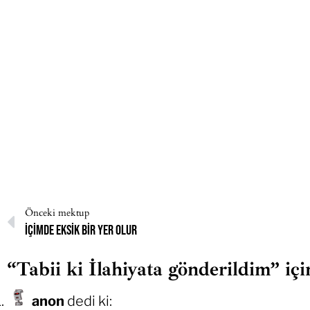
Önceki mektup
İçimde eksik bir yer olur
“Tabii ki İlahiyata gönderildim” içi
anon
dedi ki: