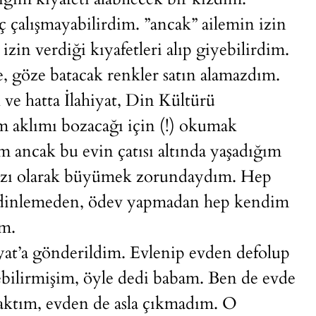
ç çalışmayabilirdim. ”ancak” ailemin izin
izin verdiği kıyafetleri alıp giyebilirdim.
e, göze batacak renkler satın alamazdım.
ve hatta İlahiyat, Din Kültürü
 aklımı bozacağı için (!) okumak
m ancak bu evin çatısı altında yaşadığım
kızı olarak büyümek zorundaydım. Hep
a dinlemeden, ödev yapmadan hep kendim
im.
iyat’a gönderildim. Evlenip evden defolup
ebilirmişim, öyle dedi babam. Ben de evde
aktım, evden de asla çıkmadım. O