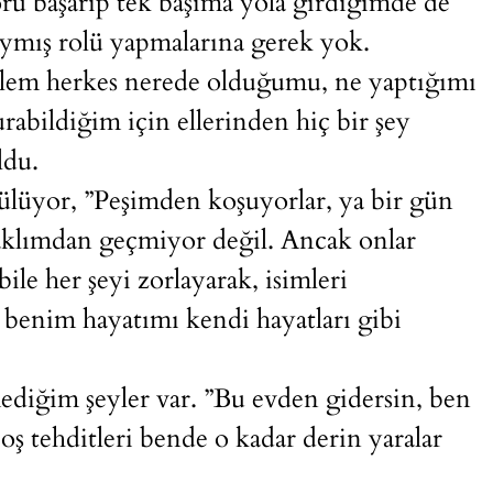
ru başarıp tek başıma yola girdiğimde de
aymış rolü yapmalarına gerek yok.
ailem herkes nerede olduğumu, ne yaptığımı
rabildiğim için ellerinden hiç bir şey
ldu.
ülüyor, ”Peşimden koşuyorlar, ya bir gün
klımdan geçmiyor değil. Ancak onlar
ile her şeyi zorlayarak, isimleri
e benim hayatımı kendi hayatları gibi
mediğim şeyler var. ”Bu evden gidersin, ben
oş tehditleri bende o kadar derin yaralar