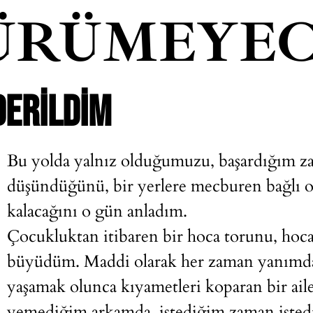
ÜRÜMEYEC
DERILDIM
Bu yolda yalnız olduğumuzu, başardığım z
düşündüğünü, bir yerlere mecburen bağlı 
kalacağını o gün anladım.
Çocukluktan itibaren bir hoca torunu, hoca 
büyüdüm. Maddi olarak her zaman yanımda 
yaşamak olunca kıyametleri koparan bir a
yemediğim arkamda, istediğim zaman istediğ