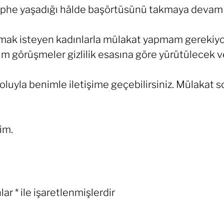
şüphe yaşadığı hâlde başörtüsünü takmaya devam
şmak isteyen kadınlarla mülakat yapmam gerekiyo
m görüşmeler gizlilik esasına göre yürütülecek ve 
uyla benimle iletişime geçebilirsiniz. Mülakat so
im.
nlar
*
ile işaretlenmişlerdir