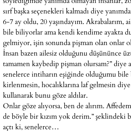
söylediğimde yanımda olmayan insanlar, zo
sırf başka seçenekleri kalmadı diye yanımd
6-7 ay oldu, 20 yaşındayım. Akrabalarım, 
bile biliyorlar ama kendi kendime ayakta du
gelmiyor, işin sonunda pişman olan onlar o
İnsan bazen ailesiz olduğunu düşününce üz
tamamen kaybedip pişman olursam?” diye a
senelerce intiharın eşiğinde olduğumu bile b
kirlenmesin, hocalıklarına laf gelmesin diy
kullanarak bunu göze aldılar.
Onlar göze alıyorsa, ben de alırım. Affede
de böyle bir kızım yok derim.” şeklindeki b
açtı ki, senelerce…