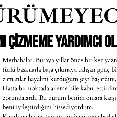
ÜRÜMEYEC
MI ÇIZMEME YARDIMCI O
Merhabalar. Buraya yıllar önce bir kez yaz
türlü baskılarla başa çıkmaya çalışan genç b
zamanlar hayalini kurduğum şeyi başardım
Hatta bir noktada aileme bile kabul ettir
zorundalardı. Bu durum benim onlara karş
beni iyileştirdiğini hissediyordum.
Kendime bir ev tuttum, üniversiteye başlad