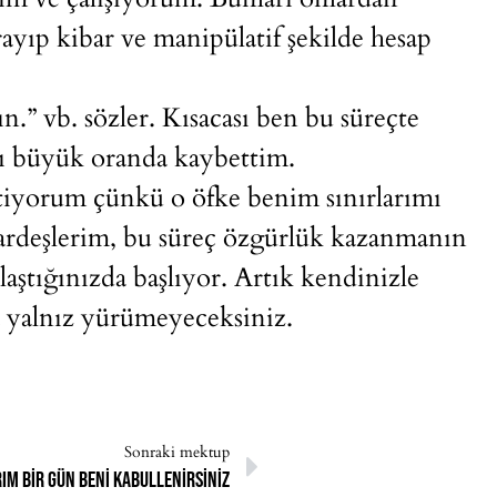
ayıp kibar ve manipülatif şekilde hesap
.” vb. sözler. Kısacası ben bu süreçte
 büyük oranda kaybettim.
tiyorum çünkü o öfke benim sınırlarımı
ardeşlerim, bu süreç özgürlük kazanmanın
ulaştığınızda başlıyor. Artık kendinizle
 yalnız yürümeyeceksiniz.
Sonraki mektup
ım bir gün beni kabullenirsiniz