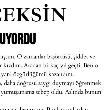
EKSIN
LUYORDU
mıştım. O zamanlar başörtüsü, şiddet ve
ir kızdım. Aradan birkaç yıl geçti. Ben o
, yani özgürlüğümü kazandım.
dim, daha doğrusu saygı duymayı öğrenmek
ı yumuşamama sebep oldu. Aslında bunun
ım ve çalışıyorum. Bunları onlardan