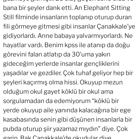
bana bir şeyler dank etti. An Elephant Sitting
Still filminde insanların toplanıp oturup duran
fili görmeye gitmesi gibi insanlar Çanakkale’ye
gidiyorlardı. Anne babaya yalvarmıyorlardı. Ne
hayatlar vardı. Benim kpss ile atanıp da doğu
görevini falan atlatıp da 30’uma yakın
gideceğim yerlerde insanlar gençliklerini
yaşadılar ve gezdiler. Çok tuhaf geliyor hep bir
şeyleri kaçırmış olma hissi. Okuyup mezun
olduğum okul gayet köklü bir okul ama
sorgulamadan da edemiyorum “köklü bir
yerde okuyup aile yanında kalacağına bir ege
kasabasında senin gibi düşünen insanlarla bir
pubda oturup şiir yazamaz mıydın” diye. Çok
garip. Bak Çanakkale’de okudular diye