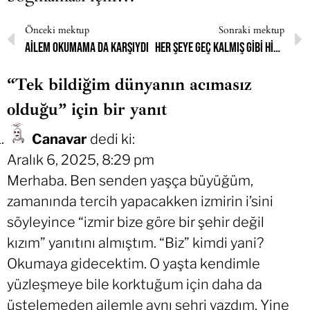
Önceki mektup
Sonraki mektup
ailem okumama da karşıydı
Her şeye geç kalmış gibi hissediyorum
“Tek bildiğim dünyanın acımasız
olduğu” için bir yanıt
Canavar
dedi ki:
Aralık 6, 2025, 8:29 pm
Merhaba. Ben senden yaşça büyüğüm,
zamanında tercih yapacakken izmirin i’sini
söyleyince “izmir bize göre bir şehir değil
kızım” yanıtını almıştım. “Biz” kimdi yani?
Okumaya gidecektim. O yaşta kendimle
yüzleşmeye bile korktuğum için daha da
üstelemeden ailemle aynı şehri yazdım. Yine