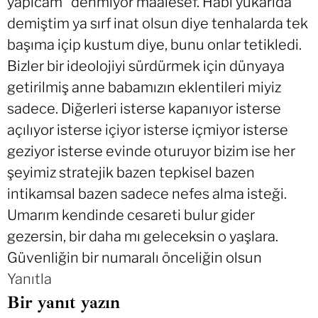
yapıcam” denmiyor maalesef. Habi yukarıda
demiştim ya sırf inat olsun diye tenhalarda tek
başıma içip kustum diye, bunu onlar tetikledi.
Bizler bir ideolojiyi sürdürmek için dünyaya
getirilmiş anne babamızın eklentileri miyiz
sadece. Diğerleri isterse kapanıyor isterse
açılıyor isterse içiyor isterse içmiyor isterse
geziyor isterse evinde oturuyor bizim ise her
şeyimiz stratejik bazen tepkisel bazen
intikamsal bazen sadece nefes alma isteği.
Umarım kendinde cesareti bulur gider
gezersin, bir daha mı geleceksin o yaşlara.
Güvenliğin bir numaralı önceliğin olsun
Yanıtla
Bir yanıt yazın