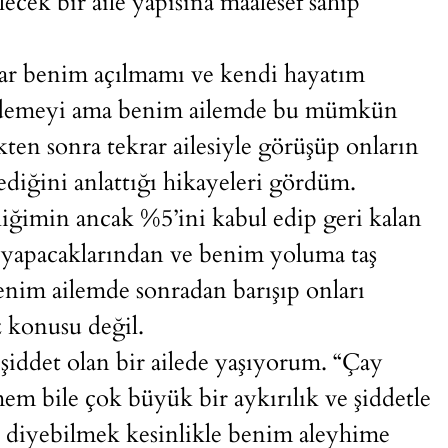
cek bir aile yapısına maalesef sahip
lar benim açılmamı ve kendi hayatım
.” demeyi ama benim ailemde bu mümkün
kten sonra tekrar ailesiyle görüşüp onların
diğini anlattığı hikayeleri gördüm.
iğimin ancak %5’ini kabul edip geri kalan
yi yapacaklarından ve benim yoluma taş
nim ailemde sonradan barışıp onları
z konusu değil.
iddet olan bir ailede yaşıyorum. “Çay
emem bile çok büyük bir aykırılık ve şiddetle
 diyebilmek kesinlikle benim aleyhime