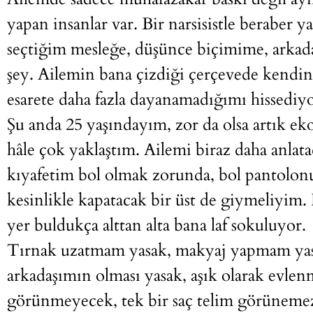
yapan insanlar var. Bir narsisistle beraber
seçtiğim mesleğe, düşünce biçimime, arkada
şey. Ailemin bana çizdiği çerçevede kendini
esarete daha fazla dayanamadığımı hissediy
Şu anda 25 yaşındayım, zor da olsa artık e
hâle çok yaklaştım. Ailemi biraz daha anlat
kıyafetim bol olmak zorunda, bol pantolo
kesinlikle kapatacak bir üst de giymeliyim.
yer buldukça alttan alta bana laf sokuluyor.
Tırnak uzatmam yasak, makyaj yapmam yasa
arkadaşımın olması yasak, aşık olarak evle
görünmeyecek, tek bir saç telim görünemez,