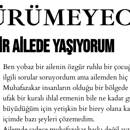
ÜRÜMEYEC
IR AILEDE YAŞIYORUM
Ben yobaz bir ailenin özgür ruhlu bir ço
ilgili sorular soruyordum ama ailemden hiç
Muhafazakar insanların olduğu bir bölgede 
ufak bir kuralı ihlal etmenin bile ne kada
büyüdüğüm için yetişkin bir birey olana ka
içimde bazı şeyleri çözemedim.
Ailemde sadece muhafazakar baskı değil ayn