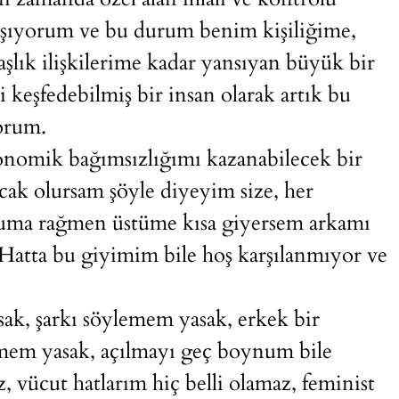
 yaşıyorum ve bu durum benim kişiliğime,
şlık ilişkilerime kadar yansıyan büyük bir
 keşfedebilmiş bir insan olarak artık bu
orum.
konomik bağımsızlığımı kazanabilecek bir
acak olursam şöyle diyeyim size, her
numa rağmen üstüme kısa giyersem arkamı
 Hatta bu giyimim bile hoş karşılanmıyor ve
k, şarkı söylemem yasak, erkek bir
nmem yasak, açılmayı geç boynum bile
 vücut hatlarım hiç belli olamaz, feminist