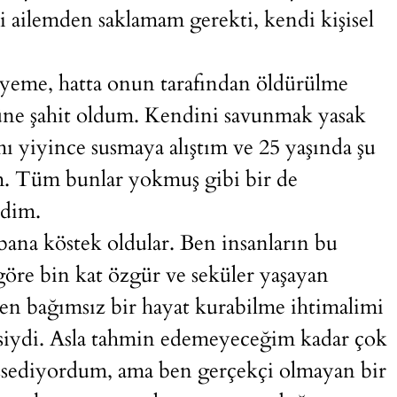
i ailemden saklamam gerekti, kendi kişisel
eme, hatta onun tarafından öldürülme
ne şahit oldum. Kendini savunmak yasak
ı yiyince susmaya alıştım ve 25 yaşında şu
m. Tüm bunlar yokmuş gibi bir de
edim.
bana köstek oldular. Ben insanların bu
öre bin kat özgür ve seküler yaşayan
en bağımsız bir hayat kurabilme ihtimalimi
esiydi. Asla tahmin edemeyeceğim kadar çok
issediyordum, ama ben gerçekçi olmayan bir