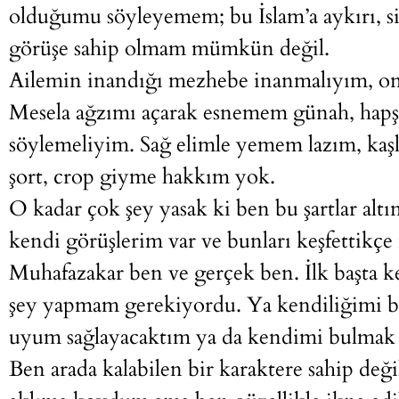
olduğumu söyleyemem; bu İslam’a aykırı, siy
görüşe sahip olmam mümkün değil.
Ailemin inandığı mezhebe inanmalıyım, onl
Mesela ağzımı açarak esnemem günah, hapş
söylemeliyim. Sağ elimle yemem lazım, kaşl
şort, crop giyme hakkım yok.
O kadar çok şey yasak ki ben bu şartlar al
kendi görüşlerim var ve bunları keşfettikçe
Muhafazakar ben ve gerçek ben. İlk başta 
şey yapmam gerekiyordu. Ya kendiliğimi bas
uyum sağlayacaktım ya da kendimi bulmak ü
Ben arada kalabilen bir karaktere sahip de