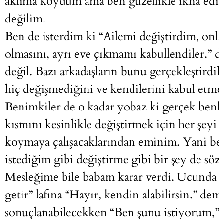
aklıma koydum ama ben güzellikle ikna edile
değilim.
Ben de isterdim ki “Ailemi değiştirdim, on
olmasını, ayrı eve çıkmamı kabullendiler
değil. Bazı arkadaşların bunu gerçekleştirdi
hiç değişmediğini ve kendilerini kabul etme
Benimkiler de o kadar yobaz ki gerçek benl
kısmını kesinlikle değiştirmek için her şe
koymaya çalışacaklarından eminim. Yani be
istediğim gibi değiştirme gibi bir şey de sö
Mesleğime bile babam karar verdi. Ucunda ş
getir” lafına “Hayır, kendin alabilirsin.” d
sonuçlanabilecekken “Ben şunu istiyorum,”