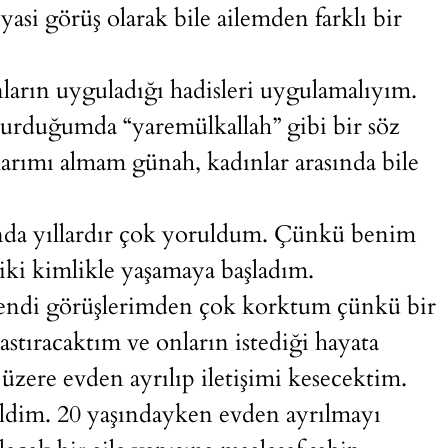
asi görüş olarak bile ailemden farklı bir
arın uyguladığı hadisleri uygulamalıyım.
urduğumda “yaremülkallah” gibi bir söz
arımı almam günah, kadınlar arasında bile
tında yıllardır çok yoruldum. Çünkü benim
 iki kimlikle yaşamaya başladım.
kendi görüşlerimden çok korktum çünkü bir
tıracaktım ve onların istediği hayata
zere evden ayrılıp iletişimi kesecektim.
ğildim. 20 yaşındayken evden ayrılmayı