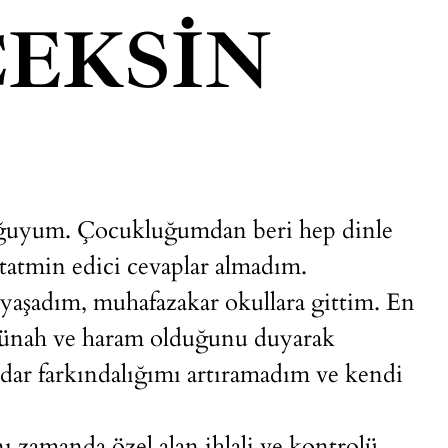
EKSIN
cuğuyum. Çocukluğumdan beri hep dinle
 tatmin edici cevaplar almadım.
yaşadım, muhafazakar okullara gittim. En
r günah ve haram olduğunu duyarak
dar farkındalığımı artıramadım ve kendi
ı zamanda özel alan ihlali ve kontrolü