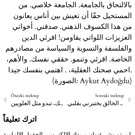
بالالتحاق بالجامعة. الجامعة خلاصي. من
المستحيل حقًا أن تعيش بين أناس يعانون
من هذا الكسوف الذهني. صدقني. أخواتي
العزيزات اللواتي يقاومن! اقرئي الدين
والفلسفة والنسوية والسياسة من مصادرهم
الخاصة. اقرئي وتنمو. حققي نفسك. والأهم،
احمي صحتك العقلية، . اهتمي بنفسك جيدا.
(الصورة: Aykut Aydoğdu)
Önceki mektup
Sonraki mektup
هذا الخالق يختبرني بقلبي
أنا أخجل منك، انظر إلى نفسك، تبدو مثل العلويين
اترك تعليقاً
لن يتم نشر عنوان بريدك الإلكتروني.
الحقول الإلزامية