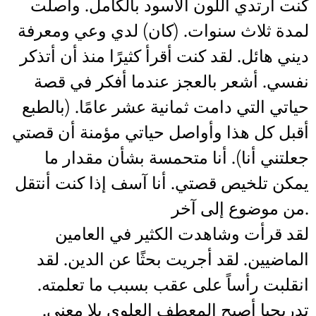
كنت أرتدي اللون الأسود بالكامل. واصلت
لمدة ثلاث سنوات. (كان) لدي وعي ومعرفة
ديني هائل. لقد كنت أقرأ كثيرًا منذ أن أتذكر
نفسي. أشعر بالعجز عندما أفكر في قصة
حياتي التي دامت ثمانية عشر عامًا. (بالطبع
أقبل كل هذا وأواصل حياتي مؤمنة أن قصتي
جعلتني أنا). أنا متحمسة بشأن مقدار ما
يمكن تلخيص قصتي. أنا آسف إذا كنت أنتقل
من موضوع إلى آخر.
لقد قرأت وشاهدت الكثير في العامين
الماضيين. لقد أجريت بحثًا عن الدين. لقد
انقلبت رأساً على عقب بسبب ما تعلمته.
تدريجيا أصبح المعطف العلوي بلا معنى.