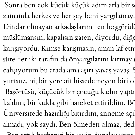
Sonra ben çok küçük küçük adımlarla bir 
zamanda herkes ve her şey beni yargılamay
Dindar olmayan arkadaşlarım -en hoşgörül
müslümansın, kapalısın zaten, diyordu, diğ
karışıyordu. Kimse karışmasın, aman laf e
süre her iki tarafın da önyargılarını kırmay
çalışıyorum bu arada ama aşırı yavaş yavaş. S
yurtsuz, hiçbir yere ait hissedemeyen biri 
Başörtüsü, küçücük bir çocuğu kadın yaptı 
kaldım; bir kukla gibi hareket ettirildim. B
Üniversitede hazırlığı bitirdim, anneme açı
almadı, yok saydı. Ben ölmeden olmaz, ded