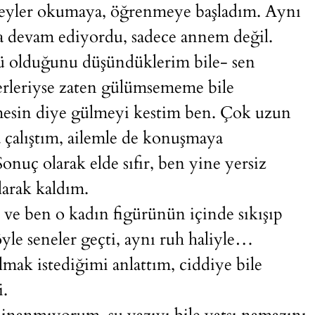
şeyler okumaya, öğrenmeye başladım. Aynı
a devam ediyordu, sadece annem değil.
ü olduğunu düşündüklerim bile- sen
erleriyse zaten gülümsememe bile
tmesin diye gülmeyi kestim ben. Çok uzun
a çalıştım, ailemle de konuşmaya
onuç olarak elde sıfır, ben yine yersiz
olarak kaldım.
ve ben o kadın figürünün içinde sıkışıp
öyle seneler geçti, aynı ruh haliyle…
lmak istediğimi anlattım, ciddiye bile
i.