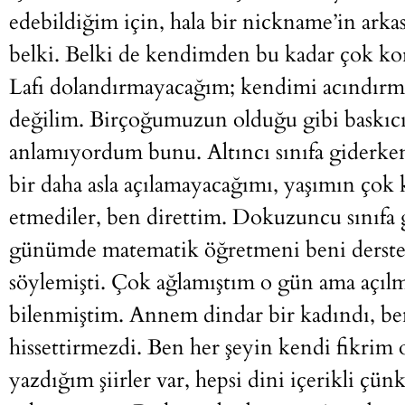
edebildiğim için, hala bir nickname’in arka
belki. Belki de kendimden bu kadar çok ko
Lafı dolandırmayacağım; kendimi acındırm
değilim. Birçoğumuzun olduğu gibi baskıcı
anlamıyordum bunu. Altıncı sınıfa giderk
bir daha asla açılamayacağımı, yaşımın çok
etmediler, ben direttim. Dokuzuncu sınıfa
günümde matematik öğretmeni beni dersten
söylemişti. Çok ağlamıştım o gün ama açıl
bilenmiştim. Annem dindar bir kadındı, ben
hissettirmezdi. Ben her şeyin kendi fikr
yazdığım şiirler var, hepsi dini içerikli çü