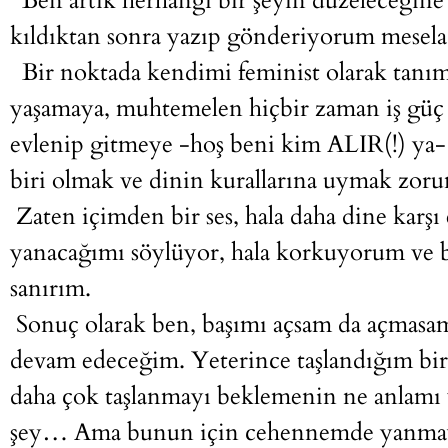
Ben artık herhangi bir şeyin düzeleceğine 
kıldıktan sonra yazıp gönderiyorum mese
Bir noktada kendimi feminist olarak tanım
yaşamaya, muhtemelen hiçbir zaman iş güç 
evlenip gitmeye -hoş beni kim ALIR(!) ya
biri olmak ve dinin kurallarına uymak zor
Zaten içimden bir ses, hala daha dine karşı 
yanacağımı söylüyor, hala korkuyorum ve b
sanırım.
Sonuç olarak ben, başımı açsam da açmasam
devam edeceğim. Yeterince taşlandığım bir
daha çok taşlanmayı beklemenin ne anlamı v
şey… Ama bunun için cehennemde yanmayı