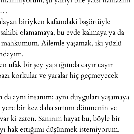
inanmıyorum, şu yazıyı bile yatsı namazını
la…
layan biriyken kafamdaki başörtüyle
sahibi olamamaya, bu evde kalmaya ya da
- mahkumum. Ailemle yaşamak, iki yüzlü
undayım.
en ufak bir şey yaptığımda cayır cayır
azı korkular ve yaralar hiç geçmeyecek
 da aynı insanım; aynı duyguları yaşamaya
 yere bir kez daha sırtımı dönmenin ve
ar ki zaten. Sanırım hayat bu, böyle bir
 hak ettiğimi düşünmek istemiyorum.