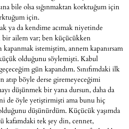
sına bile olsa sığınmaktan korktuğum için
rktuğum için.
ak ya da kendime acımak niyetinde
 bir ailem var; ben küçücükken
en kapanmak istemiştim, annem kapanırsam
 küçük olduğunu söylemişti. Kabul
 geçeceğim gün kapandım. Sınıfımdaki ilk
 atıp böyle derse giremeyeceğimi
mayı düşünmek bir yana dursun, daha da
i de öyle yetiştirmişti ama bunu hiç
im olduğunu düşünürdüm. Küçücük yaşımda
nkü kafamdaki tek şey din, cennet,