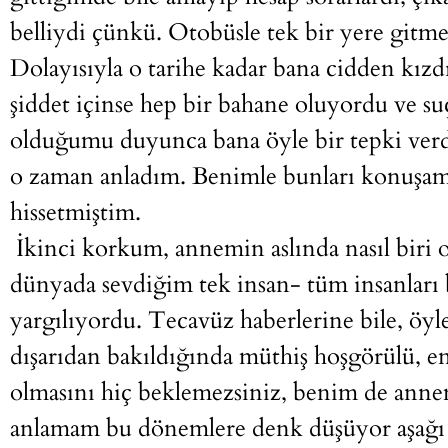
belliydi çünkü. Otobüsle tek bir yere gitm
Dolayısıyla o tarihe kadar bana cidden kızd
şiddet içinse hep bir bahane oluyordu ve s
olduğumu duyunca bana öyle bir tepki ver
o zaman anladım. Benimle bunları konuşama
hissetmiştim.
İkinci korkum, annemin aslında nasıl biri
dünyada sevdiğim tek insan- tüm insanları 
yargılıyordu. Tecavüz haberlerine bile, öyl
dışarıdan bakıldığında müthiş hoşgörülü, ent
olmasını hiç beklemezsiniz, benim de anne
anlamam bu dönemlere denk düşüyor aşağı y