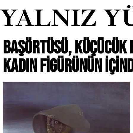
YALNIZ Y
BAŞÖRTÜSÜ, KÜÇÜCÜK B
KADIN FIGÜRÜNÜN IÇIND