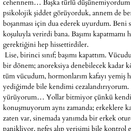
cehennem… Başka türlü düşünemiyordum bi
psikolojik şiddet görüyorduk, annem de 
boşanması için dua ederek uyurdum. Beni se
koşuluyla verirdi bana. Başımı kapatmamı 
gerektiğini hep hissettirdiler.
Lise, birinci sınıf; başımı kapattım. Vücud
bir dönem; anoreksiya denebilecek kadar
tüm vücudum, hormonlarım kafayı yemiş ha
yediğimde bile kendimi cezalandırıyorum.
yürüyorum… Yollar bitmiyor çünkü kend
konuşmuyorum aynı zamanda; erkeklere ka
zaten var, sinemada yanımda bir erkek otu
panikliyor, nefes alıp verişimi bile kontro