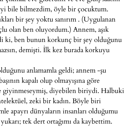
eyi bile bilmezdim, öyle bir çocuktum.
ıkları bir şey yoktu sanırım . (Uygulanan
uçlu olan ben oluyordum.) Annem, aşık
di ki, ben bunun korkunç bir şey olduğunu
zsın, demişti. İlk kez burada korkuyu
 olduğunu anlamamla geldi; annem -şu
başının kapalı olup olmayışına göre
e giyinmeseymiş, diyebilen biriydi. Halbuki
elektüel, zeki bir kadın. Böyle biri
mle apayrı dünyaların insanları olduğumu
ukarı; tek dert ortağımı da kaybettim.