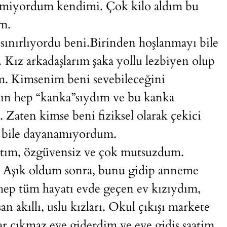
tmiyordum kendimi. Çok kilo aldım bu
m.
 sınırlıyordu beni.Birinden hoşlanmayı bile
Kız arkadaşlarım şaka yollu lezbiyen olup
m. Kimsenim beni sevebileceğini
ın hep “kanka”sıydım ve bu kanka
Zaten kimse beni fiziksel olarak çekici
e bile dayanamıyordum.
ım, özgüvensiz ve çok mutsuzdum.
. Aşık oldum sonra, bunu gidip anneme
hep tüm hayatı evde geçen ev kızıydım,
n akıllı, uslu kızları. Okul çıkışı markete
kar çıkmaz eve giderdim ve eve gidiş saatim