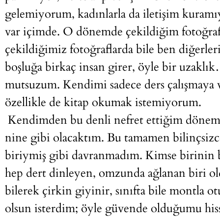
gelemiyorum, kadınlarla da iletişim kuram
var içimde. O dönemde çekildiğim fotoğraf
çekildiğimiz fotoğraflarda bile ben diğerle
boşluğa birkaç insan girer, öyle bir uzaklı
mutsuzum. Kendimi sadece ders çalışmaya 
özellikle de kitap okumak istemiyorum.
Kendimden bu denli nefret ettiğim dönemd
nine gibi olacaktım. Bu tamamen bilinçsizce
biriymiş gibi davranmadım. Kimse birinin
hep dert dinleyen, omzunda ağlanan biri ol
bilerek çirkin giyinir, sınıfta bile montla
olsun isterdim; öyle güvende olduğumu hiss