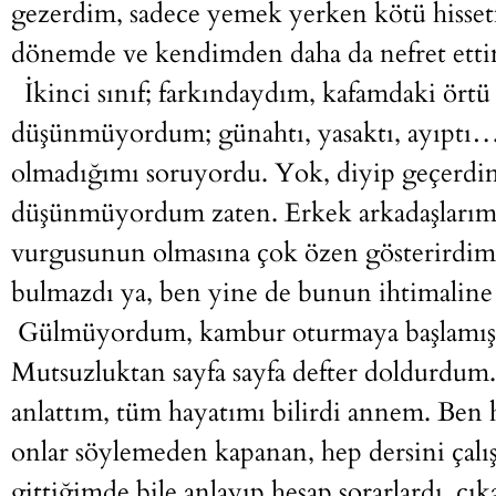
gezerdim, sadece yemek yerken kötü hisse
dönemde ve kendimden daha da nefret etti
İkinci sınıf; farkındaydım, kafamdaki örtü
düşünmüyordum; günahtı, yasaktı, ayıptı… 
olmadığımı soruyordu. Yok, diyip geçerdi
düşünmüyordum zaten. Erkek arkadaşlarım
vurgusunun olmasına çok özen gösterirdim. 
bulmazdı ya, ben yine de bunun ihtimalin
Gülmüyordum, kambur oturmaya başlamışt
Mutsuzluktan sayfa sayfa defter doldurdum
anlattım, tüm hayatımı bilirdi annem. Ben 
onlar söylemeden kapanan, hep dersini çalışa
gittiğimde bile anlayıp hesap sorarlardı, çı