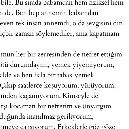
le. Bu sırada babamdan hem fiziksel hem
ben de. Ben hep annemin babamdan
ven tek insan annemdi, o da sevgisini din
hiçbir zaman söylemediler, ama kapatmam
umun her bir zerresinden de nefret ettiğim
 kötü durumdayım, yemek yiyemiyorum,
lde ve ben hala bir tabak yemek
 Çıkıp saatlerce koşuyorum, yürüyorum,
imden kaçamıyorum. Kimseyle de
rşı kocaman bir nefretim ve önyargım
rduğunda inanılmaz geriliyorum,
l etmeye çalışıyorum. Erkeklerle göz göze