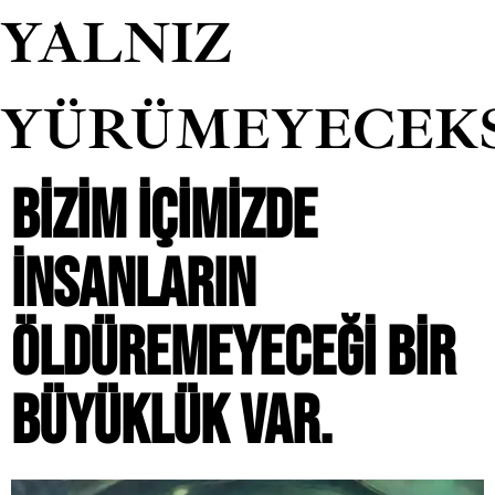
YALNIZ
YÜRÜMEYECEK
BIZIM IÇIMIZDE
INSANLARIN
ÖLDÜREMEYECEĞI BIR
BÜYÜKLÜK VAR.