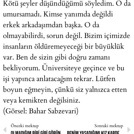
Kötü şeyler düşündüğümü söyledim. O da
umursamadı. Kimse yanımda değildi
erkek arkadaşımdan başka. O da
olmayabilirdi, sorun değil. Bizim içimizde
insanların öldüremeyeceği bir büyüklük
var. Ben de sizin gibi doğru zamanı
bekliyorum. Üniversiteye geçince ve bu
işi yapınca anlatacağım tekrar. Lütfen
boyun eğmeyin, çünkü siz yalnızca etten
veya kemikten değilsiniz.
(Görsel: Bahar Sabzevari)
Önceki mektup
Sonraki mektup
Olmadığım biri gibi görünmek istemiyorum.
Benim yaşadığımı kız kardeşim yaşamayacak, izin vermeyeceğim.