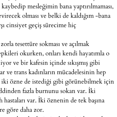
i kaybedip mesleğimin bana yaptırılmaması,
çevirecek olması ve belki de kaldığım -bana
şı cinsiyet geçiş sürecime hiç
 zorla tesettüre sokması ve açılmak
 tepkileri okurken, onları kendi hayatımla o
or ve bir kafesin içinde sıkışmış gibi
r ve trans kadınların mücadelesinin hep
i özne de istediği gibi görünebilmek için
addinden fazla burnunu sokan var. İki
 hastaları var. İki öznenin de tek başına
ere göre daha zor.