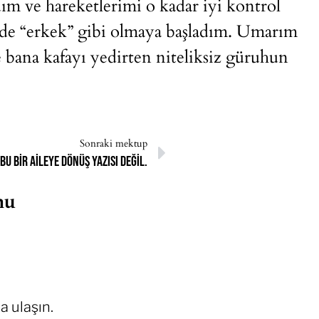
dım ve hareketlerimi o kadar iyi kontrol
yde “erkek” gibi olmaya başladım. Umarım
bana kafayı yedirten niteliksiz güruhun
Sonraki mektup
Bu bir aileye dönüş yazısı değil.
nu
a ulaşın.