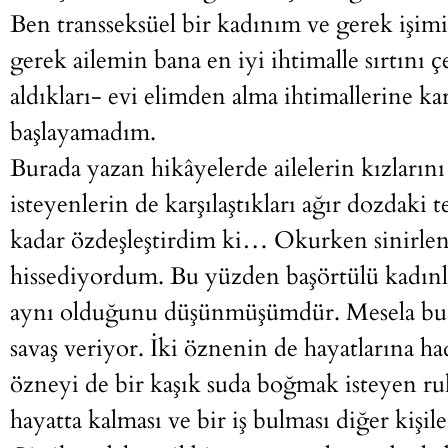
Ben transseksüel bir kadınım ve gerek işim
gerek ailemin bana en iyi ihtimalle sırtını 
aldıkları- evi elimden alma ihtimallerine kar
başlayamadım.
Burada yazan hikâyelerde ailelerin kızlarını
isteyenlerin de karşılaştıkları ağır dozdaki
kadar özdeşleştirdim ki… Okurken sinirleniy
hissediyordum. Bu yüzden başörtülü kadınla
aynı olduğunu düşünmüşümdür. Mesela bu ik
savaş veriyor. İki öznenin de hayatlarına h
özneyi de bir kaşık suda boğmak isteyen ruh
hayatta kalması ve bir iş bulması diğer kişil