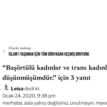
Önceki mektup
İslam’ı yaşamak için tüm dünyadan geçmiş biriydim.
“Başörtülü kadınlar ve trans kadın
düşünmüşümdür.” için 3 yanıt
Leisa
dedi ki:
Ocak 24, 2020, 9:38 pm
merhaba, asla yalnız değilsiniz, unutmayın. mane