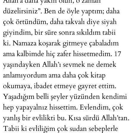
Allah’a daha yakın olun, o zaman
düzelirsiniz”. Ben de öyle yaptım; daha
çok örtündüm, daha takvalı diye siyah
giyindim, bir süre sonra sıkıldım tabii
ki. Namaza koşarak gitmeye çabaladım
ama kalbimde hiç zafer hissetmedim. 17
yaşındayken Allah’ı sevmek ne demek
anlamıyordum ama daha çok kitap
okumaya, ibadet etmeye gayret ettim.
Yaşadığım belli şeyler yüzünden kendimi
hep yapayalnız hissettim. Evlendim, çok
yanlış bir evlilikti bu. Kısa sürdü Allah’tan.
Tabii ki evliliğim çok sudan sebeplerle