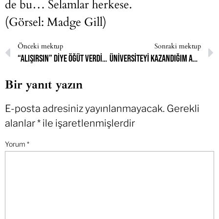
de bu… Selamlar herkese.
(Görsel: Madge Gill)
Önceki mektup
Sonraki mektup
“Alışırsın” diye öğüt verdiler. İstemediğim bir şeye niye alışmak zorundaydım?
Üniversiteyi kazandığım an saçlarımı özgür bırakıp sizlere fotoğrafımı atacağım.
Bir yanıt yazın
E-posta adresiniz yayınlanmayacak.
Gerekli
alanlar
*
ile işaretlenmişlerdir
Yorum
*