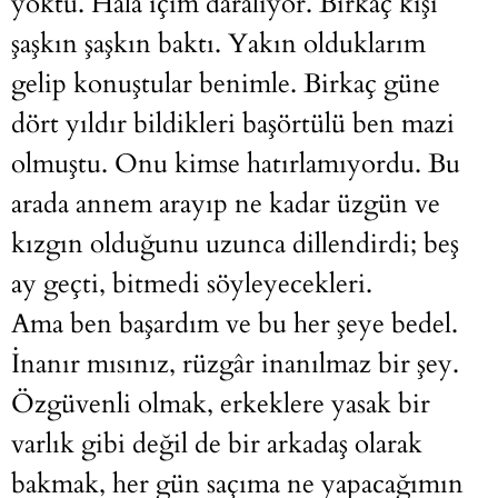
yoktu. Hala içim daralıyor. Birkaç kişi
şaşkın şaşkın baktı. Yakın olduklarım
gelip konuştular benimle. Birkaç güne
dört yıldır bildikleri başörtülü ben mazi
olmuştu. Onu kimse hatırlamıyordu. Bu
arada annem arayıp ne kadar üzgün ve
kızgın olduğunu uzunca dillendirdi; beş
ay geçti, bitmedi söyleyecekleri.
Ama ben başardım ve bu her şeye bedel.
İnanır mısınız, rüzgâr inanılmaz bir şey.
Özgüvenli olmak, erkeklere yasak bir
varlık gibi değil de bir arkadaş olarak
bakmak, her gün saçıma ne yapacağımın