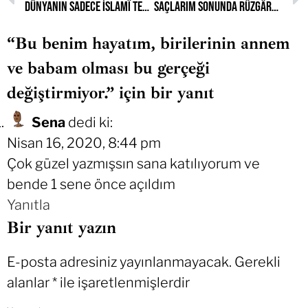
Dünyanın sadece İslamî temellerden ibaret olmadığını anladım.
Saçlarım sonunda rüzgârla tanıştı.
“Bu benim hayatım, birilerinin annem
ve babam olması bu gerçeği
değiştirmiyor.” için bir yanıt
Sena
dedi ki:
Nisan 16, 2020, 8:44 pm
Çok güzel yazmışsın sana katılıyorum ve
bende 1 sene önce açıldım
Yanıtla
Bir yanıt yazın
E-posta adresiniz yayınlanmayacak.
Gerekli
alanlar
*
ile işaretlenmişlerdir