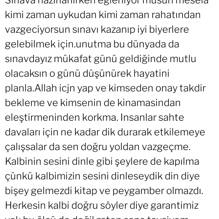
Sınava hazırlanırken eğleniyor musun mesela
kimi zaman uykudan kimi zaman rahatından
vazgeciyorsun sınavı kazanıp iyi biyerlere
gelebilmek için.unutma bu dünyada da
sınavdayız mükafat günü geldiğinde mutlu
olacaksın o günü düşünürek hayatini
planla.Allah icjn yap ve kimseden onay takdir
bekleme ve kimsenin de kinamasindan
eleştirmeninden korkma. Insanlar sahte
davaları için ne kadar dik durarak etkilemeye
çalışsalar da sen doğru yoldan vazgeçme.
Kalbinin sesini dinle gibi şeylere de kapılma
çünkü kalbimizin sesini dinleseydik din diye
bişey gelmezdi kitap ve peygamber olmazdı.
Herkesin kalbi doğru söyler diye garantimiz