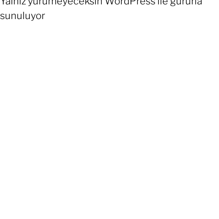
Yalnız yürümeyeceksin
WordPress
ile gururla
sunuluyor