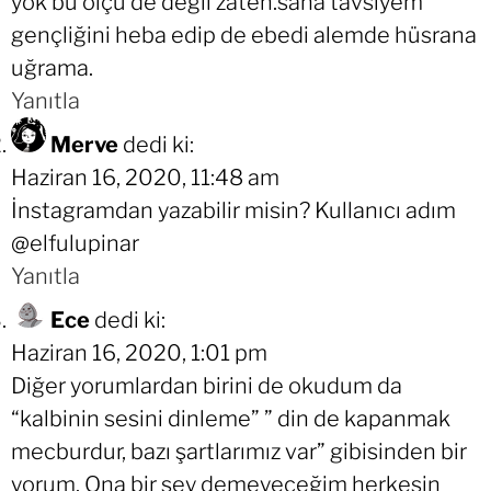
yok bu ölçü de değil zaten.sana tavsiyem
gençliğini heba edip de ebedi alemde hüsrana
uğrama.
Yanıtla
Merve
dedi ki:
Haziran 16, 2020, 11:48 am
İnstagramdan yazabilir misin? Kullanıcı adım
@elfulupinar
Yanıtla
Ece
dedi ki:
Haziran 16, 2020, 1:01 pm
Diğer yorumlardan birini de okudum da
“kalbinin sesini dinleme” ” din de kapanmak
mecburdur, bazı şartlarımız var” gibisinden bir
yorum. Ona bir şey demeyeceğim herkesin