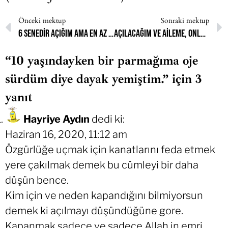
Önceki mektup
Sonraki mektup
6 senedir açığım ama en az ayda 1 kere rüyamda kapalı olduğumu ve açılmaya çalıştığımı görüyorum.
Açılacağım ve aileme, onlar gibi Hanefi mezhebinden olmadığımı söyleyeceğim.
“10 yaşındayken bir parmağıma oje
sürdüm diye dayak yemiştim.” için 3
yanıt
Hayriye Aydın
dedi ki:
Haziran 16, 2020, 11:12 am
Özgürlüğe uçmak için kanatlarını feda etmek
yere çakılmak demek bu cümleyi bir daha
düşün bence.
Kim için ve neden kapandığını bilmiyorsun
demek ki açılmayı düşündüğüne gore.
Kapanmak sadece ve sadece Allah in emri