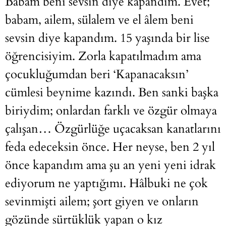
Babam beni sevsin diye kapandım. Evet;
babam, ailem, sülalem ve el âlem beni
sevsin diye kapandım. 15 yaşında bir lise
öğrencisiyim. Zorla kapatılmadım ama
çocukluğumdan beri ‘Kapanacaksın’
cümlesi beynime kazındı. Ben sanki başka
biriydim; onlardan farklı ve özgür olmaya
çalışan… Özgürlüğe uçacaksan kanatlarını
feda edeceksin önce. Her neyse, ben 2 yıl
önce kapandım ama şu an yeni yeni idrak
ediyorum ne yaptığımı. Hâlbuki ne çok
sevinmişti ailem; şort giyen ve onların
gözünde sürtüklük yapan o kız