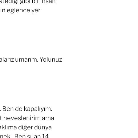
tediği gibi bir insan
nın eğlence yeri
kalarız umarım. Yolunuz
 Ben de kapalıyım.
et heveslenirim ama
klıma diğer dünya
rmek.. Ben şuan 14