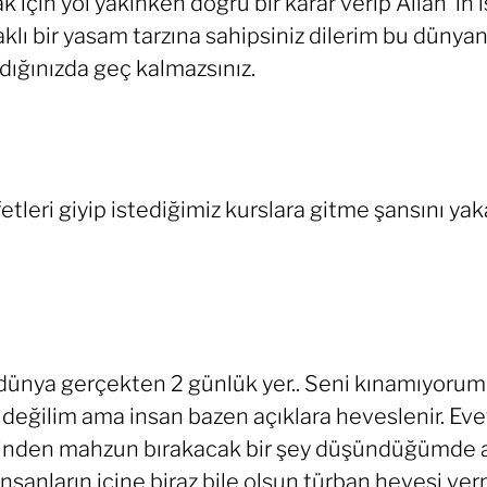
in yol yakınken doğru bir karar verip Allah ‘in is
klı bir yasam tarzına sahipsiniz dilerim bu dünya
dığınızda geç kalmazsınız.
etleri giyip istediğimiz kurslara gitme şansını ya
dünya gerçekten 2 günlük yer.. Seni kınamıyorum.
eğilim ama insan bazen açıklara heveslenir. Ev
inden mahzun bırakacak bir şey düşündüğümde a
sanların içine biraz bile olsun türban hevesi ve