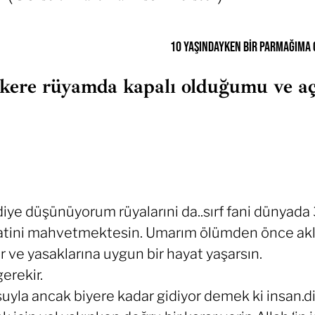
10 yaşındayken bir parmağıma 
 kere rüyamda kapalı olduğumu ve aç
 diye düşünüyorum rüyalarıni da..sırf fani dünyada 
atini mahvetmektesin. Umarım ölümden önce aklî s
 ve yasaklarına uygun bir hayat yaşarsın.
erekir.
suyla ancak biyere kadar gidiyor demek ki insan.d