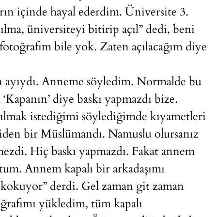
arın içinde hayal ederdim. Üniversite 3.
lma, üniversiteyi bitirip açıl” dedi, beni
 fotoğrafım bile yok. Zaten açılacağım diye
an ayıydı. Anneme söyledim. Normalde bu
 ‘Kapanın’ diye baskı yapmazdı bize.
ılmak istediğimi söylediğimde kıyametleri
den bir Müslümandı. Namuslu olursanız
tmezdi. Hiç baskı yapmazdı. Fakat annem
ttum. Annem kapalı bir arkadaşımı
 kokuyor” derdi. Gel zaman git zaman
oğrafımı yükledim, tüm kapalı