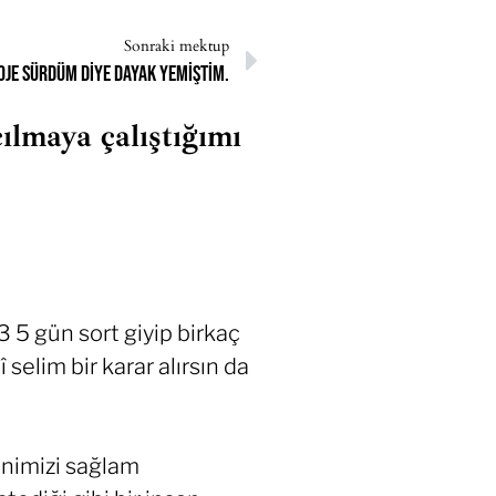
Sonraki mektup
oje sürdüm diye dayak yemiştim.
ılmaya çalıştığımı
3 5 gün sort giyip birkaç
elim bir karar alırsın da
inimizi sağlam