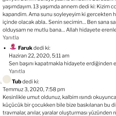
yaşımdayım. 13 yaşımda annem dedi ki: Kizim co
kapandim. Ama sunu soyleyeyim ki gercekten her
içinde olacak abla.. Senin secimin… Ben sana s
olduysam ne mutlu bana… Allah hidayete erenl
Yanıtla
Faruk
dedi ki:
Haziran 22, 2020, 5:11 am
Sen başını kapatmakla hidayete erdiğinden e
Yanıtla
Tub
dedi ki:
Temmuz 3, 2020, 7:58 pm
Kesinlikle umut oldunuz, kalbim ısındı okuyunca. 
küçücük bir çocukken bile bize baskılanan bu din
travmalar, anılar, yaralar oluşturması yüzünden 