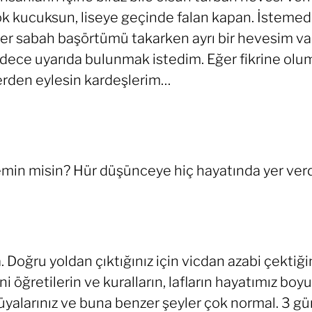
k kucuksun, liseye geçinde falan kapan. İstemed
 sabah başörtümü takarken ayrı bir hevesim vard
adece uyarıda bulunmak istedim. Eğer fikrine olu
erden eylesin kardeşlerim…
min misin? Hür düşünceye hiç hayatında yer ver
Doğru yoldan çıktığınız için vicdan azabi çektiğin
i öğretilerin ve kuralların, lafların hayatımız b
rüyalarınız ve buna benzer şeyler çok normal. 3 gü