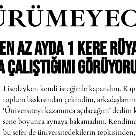
ÜRÜMEYEC
 EN AZ AYDA 1 KERE RÜ
 ÇALIŞTIĞIMI GÖRÜYOR
Lisedeyken kendi isteğimle kapandım. Kapa
toplum baskısından çekindim, arkadaşlarım
‘Üniversiteyi kazanınca açılacağım’ dedim
sene boyunca aynaya bakamadım. Kendimde
bu sefer de üniversitedekilerin tepkisind