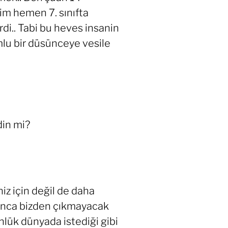
im hemen 7. sınıfta
i.. Tabi bu heves insanin
mlu bir düsünceye vesile
din mi?
iz için değil de daha
oyunca bizden çıkmayacak
nlük dünyada istediği gibi