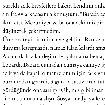
Sürekli açık kıyafetlere bakar, kendimi onl
sınıfta ev arkadaşımla konuştum. “Burada açı
ikna etti. Mezuniyet ve baloda çekilmiş bir
düşünerek çektirmedim.
Üniversiteyi bitirdim, eve geldim. Ramaz
duruma karışmazdı, namaz falan kılardı ama
Ablam da kız kardeşim de açıktı ama ben aç
kopardı. Babam cumadan cumaya camiye gi
açık ya da kapalı olmanız onun için fark e
burnumdan getirdi, 3 gün aç susuz oruç tu
gördüğünde ona sarılıp “Oh, mis gibi iman
ailem bu duruma alıştı. Sosyal medyaya fot