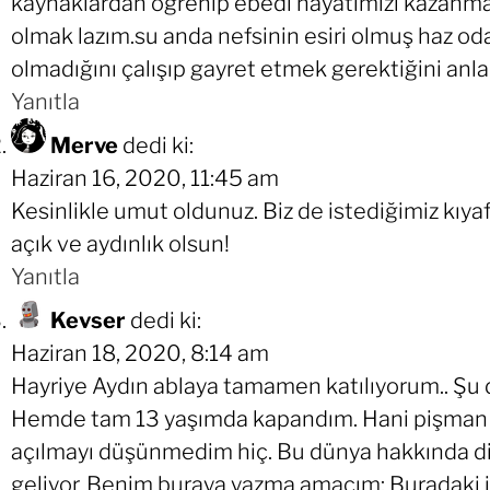
kaynaklardan öğrenip ebedi hayatımızı kazanmak iç
olmak lazım.su anda nefsinin esiri olmuş haz oda
olmadığını çalışıp gayret etmek gerektiğini anla
Yanıtla
Merve
dedi ki:
Haziran 16, 2020, 11:45 am
Kesinlikle umut oldunuz. Biz de istediğimiz kıyaf
açık ve aydınlık olsun!
Yanıtla
Kevser
dedi ki:
Haziran 18, 2020, 8:14 am
Hayriye Aydın ablaya tamamen katılıyorum.. Şu 
Hemde tam 13 yaşımda kapandım. Hani pişman d
açılmayı düşünmedim hiç. Bu dünya hakkında d
geliyor. Benim buraya yazma amacım: Buradaki in