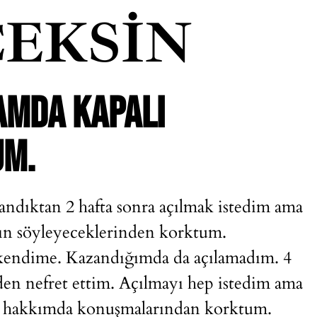
EKSIN
YAMDA KAPALI
UM.
ndıktan 2 hafta sonra açılmak istedim ama
ın söyleyeceklerinden korktum.
 kendime. Kazandığımda da açılamadım. 4
n nefret ettim. Açılmayı hep istedim ama
en, hakkımda konuşmalarından korktum.