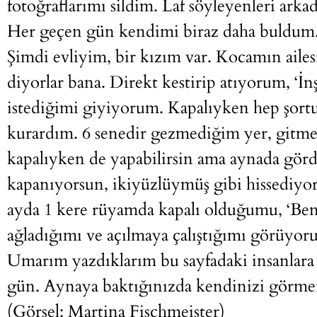
fotoğraflarımı sildim. Laf söyleyenleri ark
Her geçen gün kendimi biraz daha buldum
Şimdi evliyim, bir kızım var. Kocamın ailesi
diyorlar bana. Direkt kestirip atıyorum, ‘İn
istediğimi giyiyorum. Kapalıyken hep şor
kurardım. 6 senedir gezmediğim yer, gitme
kapalıyken de yapabilirsin ama aynada görd
kapanıyorsun, ikiyüzlüymüş gibi hissediyor
ayda 1 kere rüyamda kapalı olduğumu, ‘Ben
ağladığımı ve açılmaya çalıştığımı görüyor
Umarım yazdıklarım bu sayfadaki insanlara 
gün. Aynaya baktığınızda kendinizi görme
(Görsel: Martina Fischmeister)