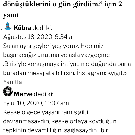
dönüştüklerini o gün gördüm.” için 2
yanıt
Kübra
dedi ki:
Ağustos 18, 2020, 9:34 am
Şu an aynı şeyleri yaşıyoruz. Hepimiz
başaracağız unutma ve asla vazgeçme
.Birisiyle konuşmaya ihtiyacın olduğunda bana
buradan mesaj ata bilirsin. İnstagram: kyigit3
Yanıtla
Merve
dedi ki:
Eylül 10, 2020, 11:07 am
Keşke o gece yaşanmamış gibi
davranmasaydın, keşke ortaya koyduğun
tepkinin devamlılığını sağlasaydın.. bir