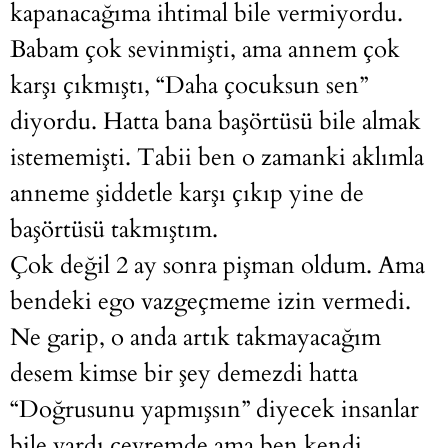
kapanacağıma ihtimal bile vermiyordu.
Babam çok sevinmişti, ama annem çok
karşı çıkmıştı, “Daha çocuksun sen”
diyordu. Hatta bana başörtüsü bile almak
istememişti. Tabii ben o zamanki aklımla
anneme şiddetle karşı çıkıp yine de
başörtüsü takmıştım.
Çok değil 2 ay sonra pişman oldum. Ama
bendeki ego vazgeçmeme izin vermedi.
Ne garip, o anda artık takmayacağım
desem kimse bir şey demezdi hatta
“Doğrusunu yapmışsın” diyecek insanlar
bile vardı çevremde ama ben kendi