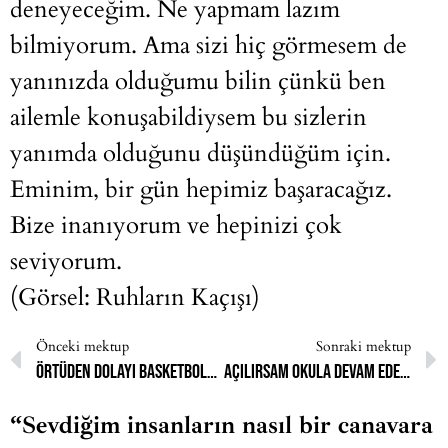
deneyeceğim. Ne yapmam lazım
bilmiyorum. Ama sizi hiç görmesem de
yanınızda olduğumu bilin çünkü ben
ailemle konuşabildiysem bu sizlerin
yanımda olduğunu düşündüğüm için.
Eminim, bir gün hepimiz başaracağız.
Bize inanıyorum ve hepinizi çok
seviyorum.
(Görsel: Ruhların Kaçışı)
Önceki mektup
Sonraki mektup
Örtüden dolayı basketbolu bıraktım.
Açılırsam okula devam edemeyeceğimi söyleyip tehditlerle beni vazgeçirdiler.
“Sevdiğim insanların nasıl bir canavara