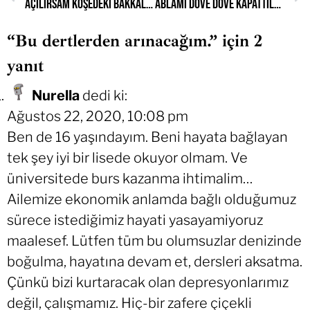
Açılırsam köşedeki bakkalın ne tepki vereceğini bile düşündüm.
Ablamı döve döve kapattılar.
“Bu dertlerden arınacağım.” için 2
yanıt
Nurella
dedi ki:
Ağustos 22, 2020, 10:08 pm
Ben de 16 yaşındayım. Beni hayata bağlayan
tek şey iyi bir lisede okuyor olmam. Ve
üniversitede burs kazanma ihtimalim…
Ailemize ekonomik anlamda bağlı olduğumuz
sürece istediğimiz hayati yasayamiyoruz
maalesef. Lütfen tüm bu olumsuzlar denizinde
boğulma, hayatına devam et, dersleri aksatma.
Çünkü bizi kurtaracak olan depresyonlarımız
değil, çalışmamız. Hiç-bir zafere çiçekli