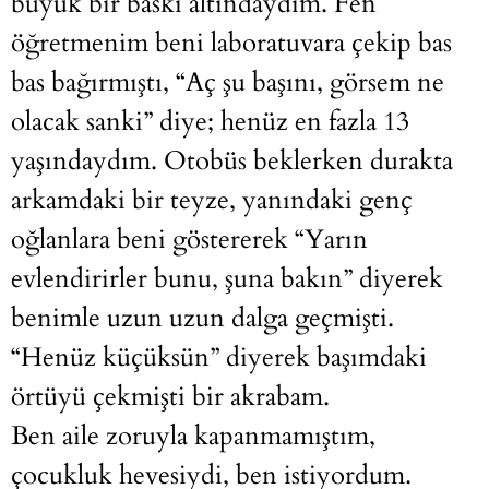
büyük bir baskı altındaydım. Fen
öğretmenim beni laboratuvara çekip bas
bas bağırmıştı, “Aç şu başını, görsem ne
olacak sanki” diye; henüz en fazla 13
yaşındaydım. Otobüs beklerken durakta
arkamdaki bir teyze, yanındaki genç
oğlanlara beni göstererek “Yarın
evlendirirler bunu, şuna bakın” diyerek
benimle uzun uzun dalga geçmişti.
“Henüz küçüksün” diyerek başımdaki
örtüyü çekmişti bir akrabam.
Ben aile zoruyla kapanmamıştım,
çocukluk hevesiydi, ben istiyordum.