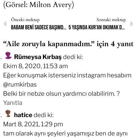
(Görsel: Milton Avery)
Önceki mektup
Sonraki mektup
Babam beni sadece başımdaki için mi seviyor?
5 yaşında Kur’an okumak değil, oyun oynamak istiyordum.
“Aile zoruyla kapanmadım.” için 4 yanıt
Rümeysa Kırbaş
dedi ki:
Ekim 8, 2020, 11:53 am
Eğer konuşmak isterseniz instagram hesabım
@rumkirbas
Belki bir nebze olsun yardımcı olabilirim. ?
Yanıtla
hatice
dedi ki:
Mart 8, 2021, 1:29 pm
tam olarak aynı şeyleri yaşamışız ben de aynı