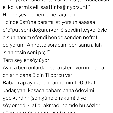
el kol vermiş elli saattir bağırıyorsun! “
Hiç bir şey demememe rağmen
“ bir de üstüne paramı istiyorsun aaaaaa
o*o*pu , seni doğururken ölseydin keşke, öyle
olsun hanım efendi bende senden nefret
ediyorum. Ahirette soracam ben sana allah
ıslah etsin seni p*ç !”
Tarzı şeyler söylüyor
Ayrıca ben onlardan para istemiyorum hatta
onların bana 5 bin Tl borcu var
Babam ap ayrı zaten , annemin 1000 katı
kadar, yani kosaca babam bana ödevimi
geciktirdim (son güne bıraktım) diye
söylemedik laf bırakmadı hemde bu sözler
düşmana söylenmez yani o tarz.