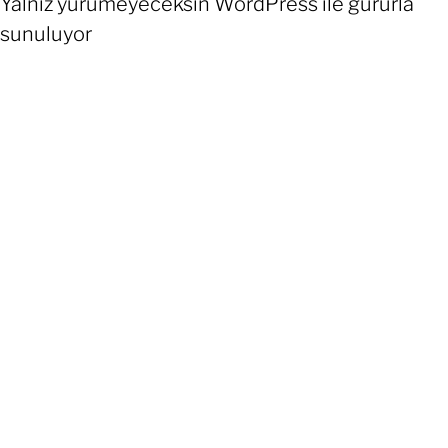
Yalnız yürümeyeceksin
WordPress
ile gururla
sunuluyor