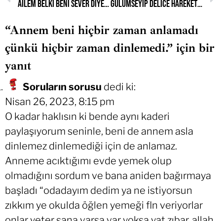
Ailem belki beni sever diye kapandım.
Gülümseyip delice hareketler yaptığımda; “Aa kapalıya bak” denmesini istemiyorum.
“Annem beni hiçbir zaman anlamadı
çünkü hiçbir zaman dinlemedi.” için bir
yanıt
Soruların sorusu
dedi ki:
Nisan 26, 2023, 8:15 pm
O kadar haklısın ki bende aynı kaderi
paylaşıyorum seninle, beni de annem asla
dinlemez dinlemediği için de anlamaz.
Anneme acıktığımı evde yemek olup
olmadığını sordum ve bana aniden bağırmaya
başladı “odadayım dedim ya ne istiyorsun
zıkkım ye okulda öğlen yemeği fln veriyorlar
onlar yeter sana varsa var yoksa yat zıbar, allah