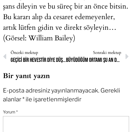
şans dileyin ve bu süreç bir an önce bitsin.
Bu kararı alıp da cesaret edemeyenler,
artık lütfen gidin ve direkt söyleyin…
(Görsel: William Bailey)
Önceki mektup
Sonraki mektup
Geçici bir hevestir diye düşündüm ama açılma isteğim 2 senedir gitmedi.
Büyüdüğüm ortamı şu an düşündüğümde dehşete kapılıyorum.
Bir yanıt yazın
E-posta adresiniz yayınlanmayacak.
Gerekli
alanlar
*
ile işaretlenmişlerdir
Yorum
*