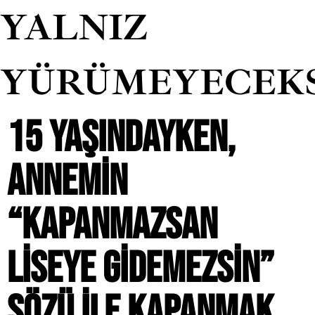
YALNIZ
YÜRÜMEYECEK
15 YAŞINDAYKEN,
ANNEMIN
“KAPANMAZSAN
LISEYE GIDEMEZSIN”
SÖZÜ ILE KAPANMAK