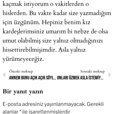
kaçmak istiyorum o vakitlerden o
hislerden. Bu vakte kadar size yazmadığım
için üzgünüm. Hepiniz benim kız
kardeşlerimsiniz umarım bi nebze de olsa
umut olabilmiş size yalnız olmadığınızı
hissettirebilmişimdir. Asla yalnız
yürümeyeceğiz.
Önceki mektup
Sonraki mektup
Annem bunu açık açık söylemişti. “Senin mutluluğun önemli değil.” diye.
Onları üzmek asla istemiyorum, ama kendi özgüvenimin, kendimin olmak istediğim kişinin bu olmadığını biliyorum.
Bir yanıt yazın
E-posta adresiniz yayınlanmayacak.
Gerekli
alanlar
*
ile işaretlenmişlerdir