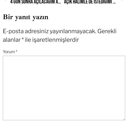
4 gün sonra açılacağım ama babam beni aileden silecek gibi görünüyor
Açık halimle de istediğimi giymeme izin vermiyorlar
Bir yanıt yazın
E-posta adresiniz yayınlanmayacak.
Gerekli
alanlar
*
ile işaretlenmişlerdir
Yorum
*