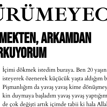
ÜRÜMEYEC
ÜŞMEKTEN, ARKAMDAN
RKUYORUM
İçimi dökmek istedim buraya. Ben 20 yaşınd
isteyerek özenerek küçücük yaşta aldığım 
Pişmanlığım da yavaş yavaş kime dönüşmeye 
kin duymaya başladım yavaş yavaş yaptığım 
de çok değişti artık içimde tabii ki hala Al