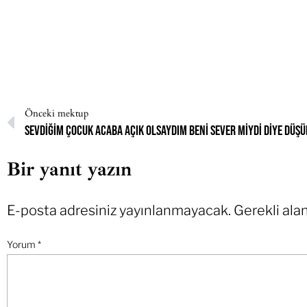
Önceki mektup
Sevdiğim çocuk acaba açık olsaydım beni sever miydi diye dü
Bir yanıt yazın
E-posta adresiniz yayınlanmayacak.
Gerekli ala
Yorum
*