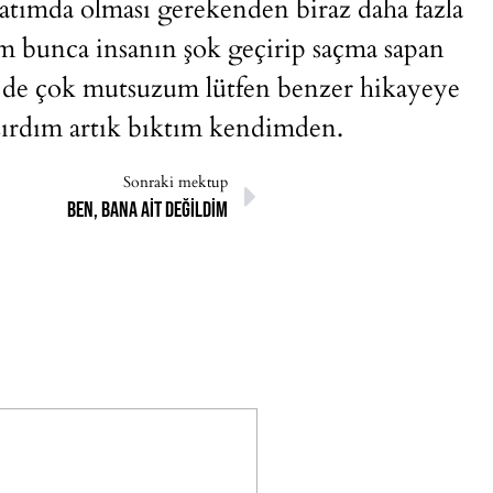
ımda olması gerekenden biraz daha fazla
um bunca insanın şok geçirip saçma sapan
 de çok mutsuzum lütfen benzer hikayeye
aşırdım artık bıktım kendimden.
Sonraki mektup
Ben, bana ait değildim